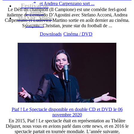
et Andrea Carpenzano sort ...
Festival de
Le Défi du champion (Il Campione) est une comédie feel-good
Cannes
italienne de Leonardo D’Agostini avec Stefano Accorsi, Andrea
MaXoE Show
Carpenzano et Ludovica Martino sortie en août dernier au cinéma.
Games
Synopsis : Christian, jeune star du football de ...
Downloads
Cinéma / DVD
Piaf ! Le Spectacle disponible en double CD et DVD le 06
novembre 2020
En 2015, Piaf ! Le spectacle était en représentation au Théâtre
Déjazet, nous vous en avions parlé dans cette news, et en 2016 le
spectacle partait en tournée mondiale. L’année suivante,