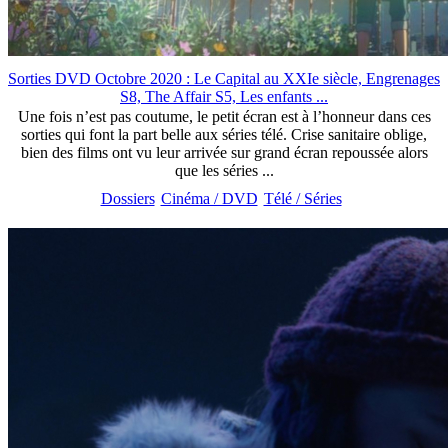
Sorties DVD Octobre 2020 : Le Capital au XXIe siècle, Engrenages
S8, The Affair S5, Les enfants ...
Une fois n’est pas coutume, le petit écran est à l’honneur dans ces
sorties qui font la part belle aux séries télé. Crise sanitaire oblige,
bien des films ont vu leur arrivée sur grand écran repoussée alors
que les séries ...
Dossiers
Cinéma / DVD
Télé / Séries