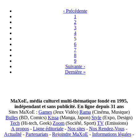
‹ Précédente
1
2
3
4
5
6
7
8
9
Suivante ›
Dernière »
MaXoE, média culturel multi-thématique fondé en 1995,
indépendant et sans publicité. En ligne depuis 31 ans
Sites MaXoE :
Games
(Jeux Vidéo)
Rama
(Cinéma, Musique)
Bulles
(BD, Comics)
Kissa
(Manga, Japon)
Style
(Expo, Design)
Tech
(Hi-tech, Geek)
Zoom
(Société, Sport)
TV
(Emissions)
A propos
-
Ligne éditoriale
-
Nos sites
-
Nos Rendez-Vous
-
Actualité
-
Partenariats
-
Rejoindre MaXoE
-
Informations légales
-