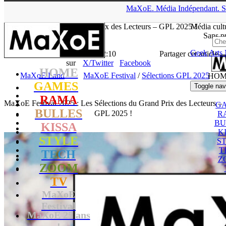
▲
MaXoE.
Média
Indépendant.
S
MaXoE
>
Blog
>
MaXoE Land
>
MaXoE Festival 2025 : Les
Sélections du Grand Prix des Lecteurs – GPL 2025 !
Média cult
Sans pu
Geek
Arts 
La Rédaction
- 09.06.25, 12:10
Partager cet article
sur
X/Twitter
Facebook
HOME
MaXoE Land
MaXoE Festival
/
Sélections GPL 2025
HOM
GAMES
Toggle nav
RAMA
MaXoE Festival 2025 : Les Sélections du Grand Prix des Lecteurs –
G
BULLES
GPL 2025 !
R
BU
KISSA
K
STYLE
S
T
TECH
Z
ZOOM
TV
MaXoE
Festival
MaXoE 25 ans
!