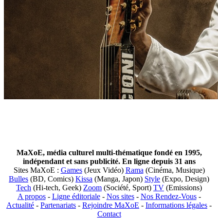
MaXoE, média culturel multi-thématique fondé en 1995,
indépendant et sans publicité. En ligne depuis 31 ans
Sites MaXoE :
Games
(Jeux Vidéo)
Rama
(Cinéma, Musique)
Bulles
(BD, Comics)
Kissa
(Manga, Japon)
Style
(Expo, Design)
Tech
(Hi-tech, Geek)
Zoom
(Société, Sport)
TV
(Emissions)
A propos
-
Ligne éditoriale
-
Nos sites
-
Nos Rendez-Vous
-
Actualité
-
Partenariats
-
Rejoindre MaXoE
-
Informations légales
-
Contact