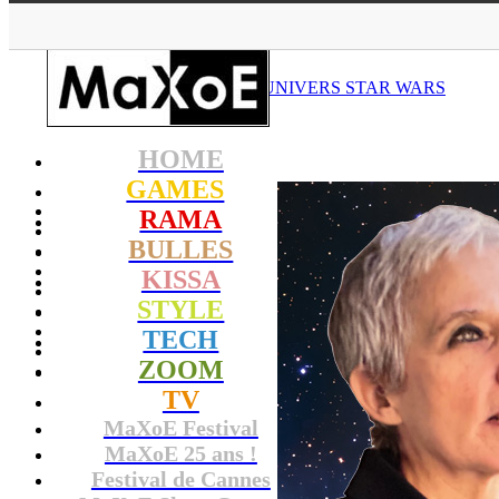
UNIVERS
STAR WARS
HOME
GAMES
RAMA
BULLES
KISSA
STYLE
TECH
ZOOM
TV
MaXoE Festival
MaXoE 25 ans !
Festival de Cannes