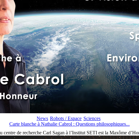
News
Robots / Espace
Sciences
Carte blanche à Nathalie Cabrol : Questions philosophiques...
du centre de recherche Carl Sagan à l’Institut SETI est la Maxôme d’Hon