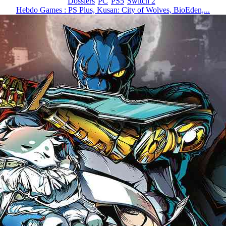
Dossiers
PC
PS5
Switch 2
Hebdo Games : PS Plus, Kusan: City of Wolves, BioEden,...