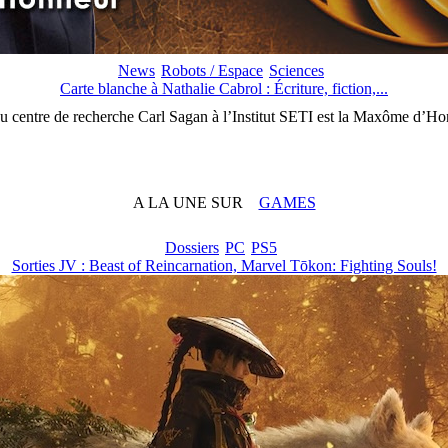
News
Robots / Espace
Sciences
Carte blanche à Nathalie Cabrol : Écriture, fiction,...
du centre de recherche Carl Sagan à l’Institut SETI est la Maxôme d’Hon
A LA UNE SUR
GAMES
Dossiers
PC
PS5
Sorties JV : Beast of Reincarnation, Marvel Tōkon: Fighting Souls!