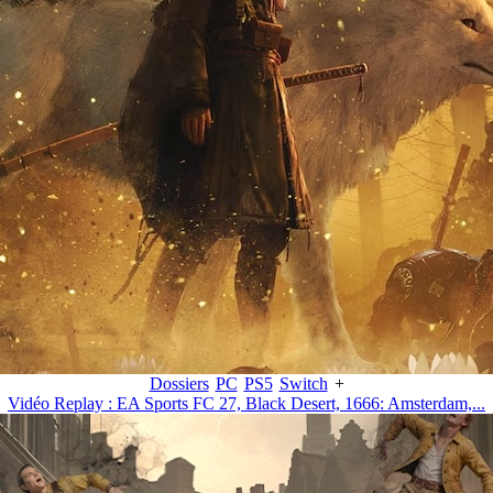
Dossiers
PC
PS5
Switch
+
Vidéo Replay : EA Sports FC 27, Black Desert, 1666: Amsterdam,...