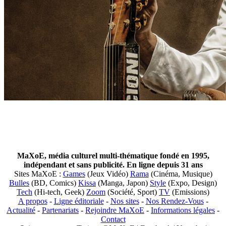
MaXoE, média culturel multi-thématique fondé en 1995,
indépendant et sans publicité. En ligne depuis 31 ans
Sites MaXoE :
Games
(Jeux Vidéo)
Rama
(Cinéma, Musique)
Bulles
(BD, Comics)
Kissa
(Manga, Japon)
Style
(Expo, Design)
Tech
(Hi-tech, Geek)
Zoom
(Société, Sport)
TV
(Emissions)
A propos
-
Ligne éditoriale
-
Nos sites
-
Nos Rendez-Vous
-
Actualité
-
Partenariats
-
Rejoindre MaXoE
-
Informations légales
-
Contact