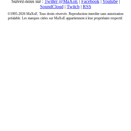
Suivez-nous sur :
Twitter @MaXoE
|
Facebook
|
Youtube
|
SoundCloud
|
Twitch
|
RSS
©1995-2026 MaXoE. Tous droits réservés. Reproduction interdite sans autorisation
préalable. Les marques citées sur MaXoE appartiennent à leur propriétaire respectif.