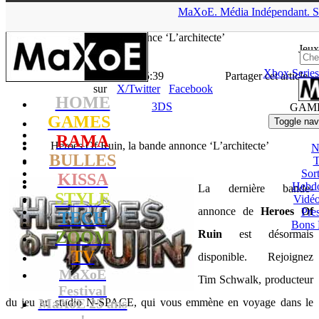
▲
MaXoE.
Média
Indépendant.
S
MaXoE
>
GAMES
>
Downloads
>
3DS
>
Heroes Of Ruin, la
bande annonce ‘L’architecte’
Jeux
Xbox Series
La Rédaction
- 05.04.12, 15:39
Partager cet article
sur
X/Twitter
Facebook
HOME
3DS
GAM
GAMES
Toggle nav
RAMA
Heroes Of Ruin, la bande annonce ‘L’architecte’
N
BULLES
T
Sort
KISSA
Hebd
La dernière bande-
STYLE
Vidé
annonce de
Heroes Of
Pres
TECH
Bons 
ZOOM
Ruin
est désormais
TV
disponible. Rejoignez
MaXoE
Tim Schwalk, producteur
Festival
MaXoE 25 ans
du jeu au studio N-SPACE, qui vous emmène en voyage dans le
!