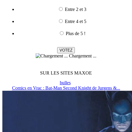
Entre 2 et 3
Entre 4 et 5
Plus de 5 !
Chargement ...
SUR LES SITES MAXOE
bulles
Comics en Vrac : Bat-Man Second Knight de Jurgens &...