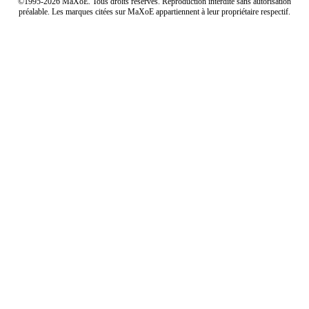
©1995-2026 MaXoE. Tous droits réservés. Reproduction interdite sans autorisation
préalable. Les marques citées sur MaXoE appartiennent à leur propriétaire respectif.