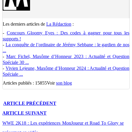
Les derniers articles de
La Rédaction
:
-
Concours Gloomy Eyes : Des codes à gagner pour tous les
supports !
-
La conquête de l’ordinaire de Jérémy Sebbane : le gardien de nos
...
-
Marc Fichel, Maxôme d’Honneur 2023 : Actualité et Question
Spéciale 30 ...
-
Vivien Lejeune, Maxôme d’Honneur 2024 : Actualité et Question
Spéciale ...
Articles publiés : 15855
Voir
son blog
ARTICLE
PRÉCÉDENT
ARTICLE
SUIVANT
WWE 2K18 : Les expériences MonJoueur et Road To Glory se