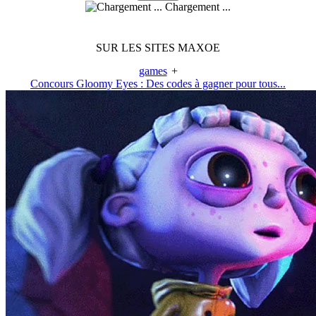
Chargement ...
SUR LES SITES MAXOE
games
+
Concours Gloomy Eyes : Des codes à gagner pour tous...