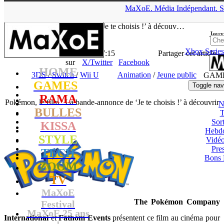
▲
MaXoE.
Média
Indépendant.
S
MaXoE
>
GAMES
>
Downloads
>
3DS
>
Pokémon, le film : La
bande-annonce de ‘Je te choisis !’ à découv…
Jeux
Xbox Series
La Rédaction
- 05.10.17, 17:15
Partager cet article
sur
X/Twitter
Facebook
HOME
3DS
/
Switch
/
Wii U
Animation
/
Jeune public
GAM
GAMES
Toggle nav
RAMA
Pokémon, le film : La bande-annonce de ‘Je te choisis !’ à découvrir
N
BULLES
T
Sort
KISSA
Hebd
STYLE
Vidé
Pres
TECH
Bons 
ZOOM
TV
MaXoE
The Pokémon Company
Festival
MaXoE 25 ans
International
et
Fathom Events
présentent ce film au cinéma pour
!