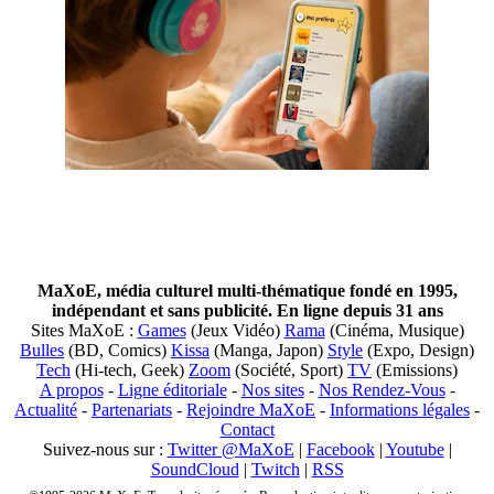
MaXoE, média culturel multi-thématique fondé en 1995,
indépendant et sans publicité. En ligne depuis 31 ans
Sites MaXoE :
Games
(Jeux Vidéo)
Rama
(Cinéma, Musique)
Bulles
(BD, Comics)
Kissa
(Manga, Japon)
Style
(Expo, Design)
Tech
(Hi-tech, Geek)
Zoom
(Société, Sport)
TV
(Emissions)
A propos
-
Ligne éditoriale
-
Nos sites
-
Nos Rendez-Vous
-
Actualité
-
Partenariats
-
Rejoindre MaXoE
-
Informations légales
-
Contact
Suivez-nous sur :
Twitter @MaXoE
|
Facebook
|
Youtube
|
SoundCloud
|
Twitch
|
RSS