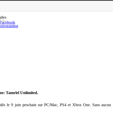
Unlimited en vidéo
iles
Facebook
etrogaming
ine: Tamriel Unlimited.
ed dès le 9 juin prochain sur PC/Mac, PS4 et Xbox One. Sans aucun