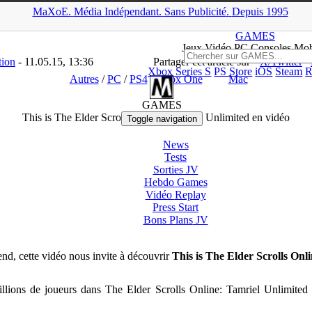
MaXoE.
Média
Indépendant.
▲
Sans Pub
licité
.
Depuis 1995
ES
>
Downloads
>
Autres
>
This is The Elder Scrolls Online: Tamriel 
GAMES
Jeux
Vidéo
PC Consoles Mob
tion
- 11.05.15, 13:36
Partager cet article sur
X/Twitter
Xbox Series S
PS Store
iOS
Steam
R
Autres
/
PC
/
PS4
/
Xbox One
Mac
GAMES
This is The Elder Scrolls Online: Tamriel Unlimited en vidéo
Toggle navigation
News
Tests
Sorties
JV
Hebdo Games
Vidéo
Replay
Press Start
Bons Plans
JV
end, cette vidéo nous invite à découvrir
This is The Elder Scrolls Onl
 millions de joueurs dans The Elder Scrolls Online: Tamriel Unlimit