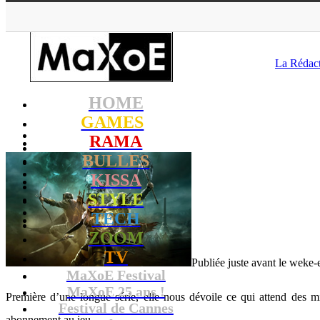
MaXoE
>
GAM
La Rédac
HOME
GAMES
RAMA
BULLES
KISSA
STYLE
TECH
ZOOM
TV
Publiée juste avant le weke-
MaXoE Festival
MaXoE 25 ans !
Première d’une longue série, elle nous dévoile ce qui attend des
Festival de Cannes
abonnement au jeu.