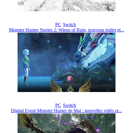
PC
Switch
Monster Hunter Stories 2: Wings of Ruin, nouveau trailer et...
PC
Switch
Digital Event Monster Hunter de Mai : nouvelles vidéo et...