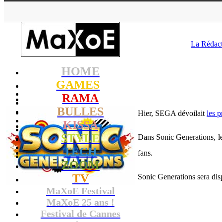
MaXo
La Rédac
HOME
GAMES
RAMA
BULLES
Hier, SEGA dévoilait
les p
KISSA
STYLE
Dans Sonic Generations, les
TECH
fans.
ZOOM
TV
Sonic Generations sera dis
MaXoE Festival
MaXoE 25 ans !
Festival de Cannes