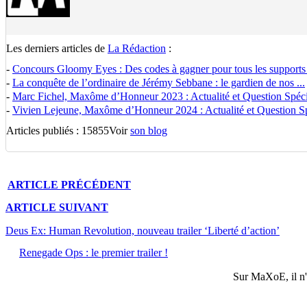
Les derniers articles de
La Rédaction
:
-
Concours Gloomy Eyes : Des codes à gagner pour tous les supports
-
La conquête de l’ordinaire de Jérémy Sebbane : le gardien de nos ...
-
Marc Fichel, Maxôme d’Honneur 2023 : Actualité et Question Spécia
-
Vivien Lejeune, Maxôme d’Honneur 2024 : Actualité et Question Spé
Articles publiés : 15855
Voir
son blog
ARTICLE
PRÉCÉDENT
ARTICLE
SUIVANT
Deus Ex: Human Revolution, nouveau trailer ‘Liberté d’action’
Renegade Ops : le premier trailer !
Sur
MaXoE
, il 