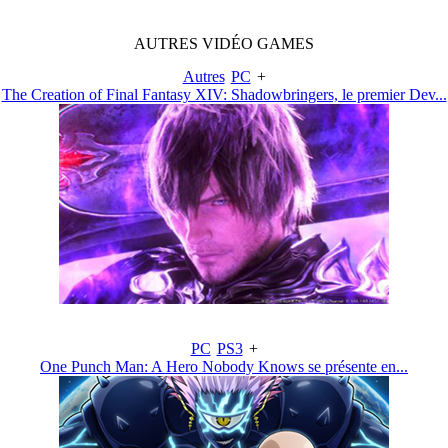
AUTRES
VIDÉO
GAMES
Autres
PC
+
The Creation of Final Fantasy XIV: Shadowbringers, le premier Dev...
PC
PS3
+
One Punch Man: A Hero Nobody Knows se présente en...