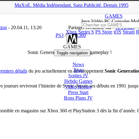
MaXoE.
Média
Indépendant.
▲
Sans Pub
licité
.
Depuis 1995
E
>
GAMES
>
Downloads
>
PS3
>
Sonic Generations : trailer avec ga
GAMES
Jeux
Vidéo
PC Consoles Mob
tion
- 20.04.11, 13:20
Partager cet article sur
X/Twitter
Xbox Series S
PS Store
iOS
Steam
R
PS3
/
Xbox360
GAMES
Sonic Generations : trailer avec gameplay !
Toggle navigation
News
Tests
remiers détails
du jeu actuellement en développement
Sonic Generatio
Sorties
JV
Hebdo Games
 joueurs revivront l’histoire de Sonic depuis ses débuts en 1991 jusqu’à
Vidéo
Replay
Press Start
Bons Plans
JV
ponible en magasins sur Xbox 360 et PlayStation 3 dès la fin d’année. C