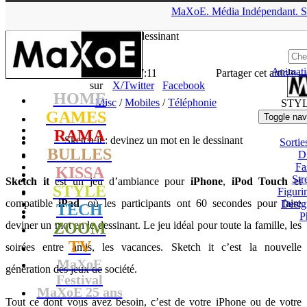
▲
MaXoE.
Média
Indépendant.
S
MaXoE
>
STYLE
>
News
>
Misc
>
Sketch it : devinez un mot en
le dessinant
Animati
La Rédaction
- 30.12.10, 17:11
Partager cet article
sur
X/Twitter
Facebook
HOME
Misc
/
Mobiles
/
Téléphonie
STY
GAMES
Toggle nav
RAMA
Sketch it : devinez un mot en le dessinant
Sortie
BULLES
D
Fa
KISSA
Str
Sketch it
est un jeu d’ambiance pour
iPhone
,
iPod Touch
et
STYLE
Figuri
compatible
iPad
, où les participants ont 60 secondes pour faire
Desig
TECH
P
deviner un mot en le dessinant. Le jeu idéal pour toute la famille, les
ZOOM
TV
soirées entre amis, les vacances. Sketch it c’est la nouvelle
MaXoE
génération des jeux de société.
Festival
MaXoE 25 ans
Tout ce dont vous avez besoin, c’est de votre iPhone ou de votre
!