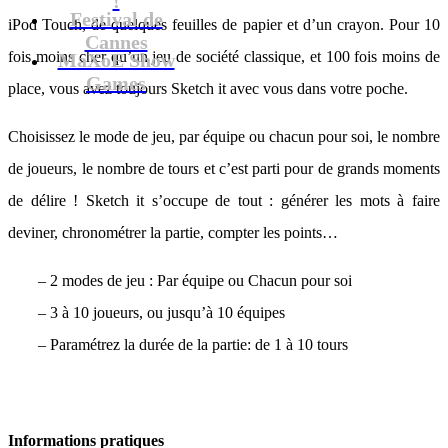
Festival de
iPod Touch, de quelques feuilles de papier et d’un crayon. Pour 10
Cannes
fois moins cher qu’un jeu de société classique, et 100 fois moins de
MaXoE Show
Games
place, vous avez toujours Sketch it avec vous dans votre poche.
Choisissez le mode de jeu, par équipe ou chacun pour soi, le nombre
de joueurs, le nombre de tours et c’est parti pour de grands moments
de délire ! Sketch it s’occupe de tout : générer les mots à faire
deviner, chronométrer la partie, compter les points…
– 2 modes de jeu : Par équipe ou Chacun pour soi
– 3 à 10 joueurs, ou jusqu’à 10 équipes
– Paramétrez la durée de la partie: de 1 à 10 tours
Informations pratiques