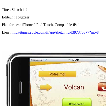
Titre : Sketch it !
Editeur : Togezzer
Plateformes : iPhone / iPod Touch. Compatible iPad
Lien :
http://itunes.apple.com/fr/app/sketch‐it/id397370877?mt=8