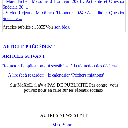
-
Marc Fichel, Maxôme d’Honneur 2023 : Actualité et Question
Spéciale 30 ...
-
Vivien Lejeune, Maxôme d’Honneur 2024 : Actualité et Question
Spéciale ...
Articles publiés : 15855
Voir
son blog
ARTICLE
PRÉCÉDENT
ARTICLE
SUIVANT
Reductor, l’application qui sensibilise à la réduction des déchets
A lire (et à regarder) : le calendrier ‘Péchers mignons’
Sur
MaXoE
, il n'y a
PAS DE PUBLICITÉ
Par contre, vous
pouvez nous en faire sur les réseaux sociaux
AUTRES
NEWS
STYLE
Misc
Sports