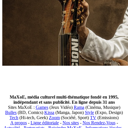
MaXoE, média culturel multi-thématique fondé en 1995,
indépendant et sans publicité. En ligne depuis 31 ans
Sites MaXoE :
Games
(Jeux Vidéo)
Rama
(Cinéma, Musique)
Bulles
(BD, Comics)
Kissa
(Manga, Japon)
Style
(Expo, Design)
Tech
(Hi-tech, Geek)
Zoom
(Société, Sport)
TV
(Emissions)
A propos
-
Ligne éditoriale
-
Nos sites
-
Nos Rendez-Vous
-
Actualité
-
Partenariats
-
Rejoindre MaXoE
-
Informations légales
-