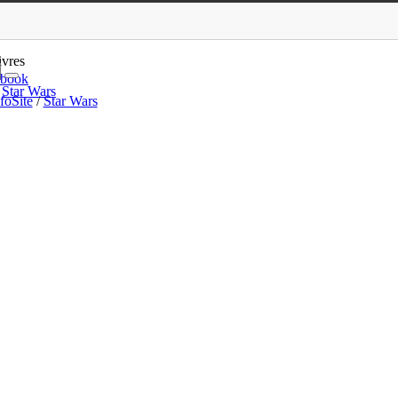
r Wars Story
ivres
ebook
Star Wars
foSite
/
Star Wars