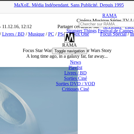
MaXoE.
Média
Indépendant.
▲
Sans Pub
licité
.
Depuis 1995
RAMA
>
News
>
Cinéma / DVD
>
Focus Star Wars (encore !) – A Sta
RAMA
Ciné
ma
Musique Séries
TV
L
- 11.12.16, 12:12
Partager cet article sur
X/Twitter
Fac
Stranger Things
Festival de Cannes
/
Livres / BD
/
Musique
/
PC
/
PS4
/
Xbox One
Focus Spécial
/
In
RAMA
Focus Star Wars (encore !) – A Star Wars Story
Toggle navigation
A long time ago, in a galaxy far, far away...
News
Playlist
Livres / BD
Sorties Ciné
Sorties DVD / VOD
Critiques
Ciné