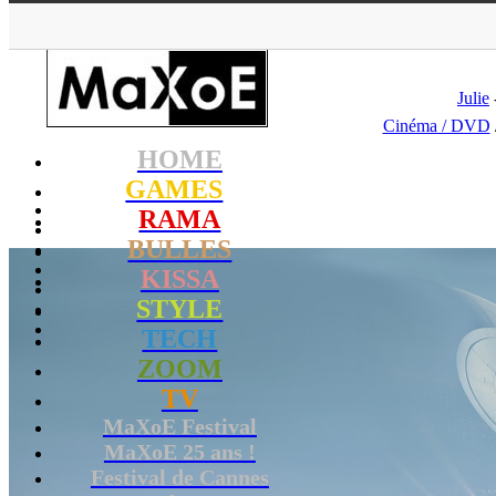
MaXoE
>
Julie
Cinéma / DVD
HOME
GAMES
RAMA
BULLES
KISSA
STYLE
TECH
ZOOM
TV
MaXoE Festival
MaXoE 25 ans !
Festival de Cannes