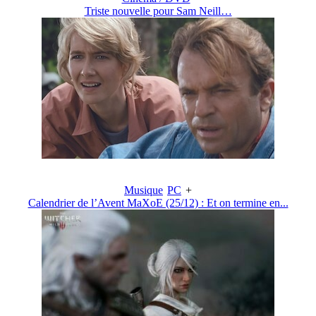
Triste nouvelle pour Sam Neill…
Musique
PC
+
Calendrier de l’Avent MaXoE (25/12) : Et on termine en...