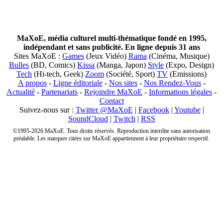
MaXoE, média culturel multi-thématique fondé en 1995,
indépendant et sans publicité. En ligne depuis 31 ans
Sites MaXoE :
Games
(Jeux Vidéo)
Rama
(Cinéma, Musique)
Bulles
(BD, Comics)
Kissa
(Manga, Japon)
Style
(Expo, Design)
Tech
(Hi-tech, Geek)
Zoom
(Société, Sport)
TV
(Emissions)
A propos
-
Ligne éditoriale
-
Nos sites
-
Nos Rendez-Vous
-
Actualité
-
Partenariats
-
Rejoindre MaXoE
-
Informations légales
-
Contact
Suivez-nous sur :
Twitter @MaXoE
|
Facebook
|
Youtube
|
SoundCloud
|
Twitch
|
RSS
©1995-2026 MaXoE. Tous droits réservés. Reproduction interdite sans autorisation
préalable. Les marques citées sur MaXoE appartiennent à leur propriétaire respectif.