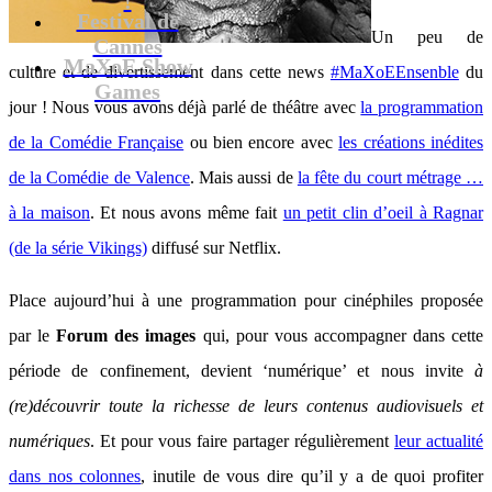
Festival de
Un peu de
Cannes
MaXoE Show
culture et de divertissement dans cette news
#MaXoEEnsenble
du
Games
jour ! Nous vous avons déjà parlé de théâtre avec
la programmation
de la Comédie Française
ou bien encore avec
les créations inédites
de la Comédie de Valence
. Mais aussi de
la fête du court métrage …
à la maison
. Et nous avons même fait
un petit clin d’oeil à Ragnar
(de la série Vikings)
diffusé sur Netflix.
Place aujourd’hui à une programmation pour cinéphiles proposée
par le
Forum des images
qui, pour vous accompagner dans cette
période de confinement, devient ‘numérique’ et nous invite
à
(re)découvrir toute la richesse de leurs contenus audiovisuels et
numériques
. Et pour vous faire partager régulièrement
leur actualité
dans nos colonnes
, inutile de vous dire qu’il y a de quoi profiter