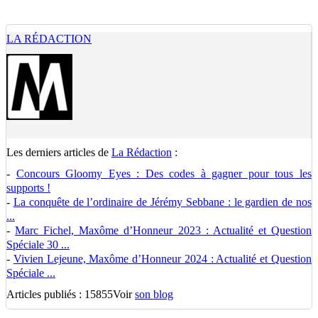
LA RÉDACTION
Les derniers articles de
La Rédaction
:
-
Concours Gloomy Eyes : Des codes à gagner pour tous les
supports !
-
La conquête de l’ordinaire de Jérémy Sebbane : le gardien de nos
...
-
Marc Fichel, Maxôme d’Honneur 2023 : Actualité et Question
Spéciale 30 ...
-
Vivien Lejeune, Maxôme d’Honneur 2024 : Actualité et Question
Spéciale ...
Articles publiés : 15855
Voir
son blog