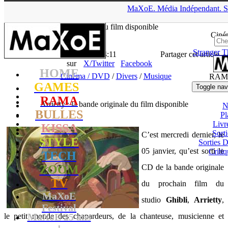
▲
MaXoE.
Média
Indépendant.
S
MaXoE
>
RAMA
>
News
>
Cinéma / DVD
>
Arrietty : la bande
originale du film disponible
Ciné
Stranger T
La Rédaction
- 07.01.11, 14:11
Partager cet article
sur
X/Twitter
Facebook
HOME
Cinéma / DVD
/
Divers
/
Musique
RAM
GAMES
Toggle nav
RAMA
Arrietty : la bande originale du film disponible
N
BULLES
Pl
Livr
KISSA
Sort
C’est mercredi dernier, le
STYLE
Sorties
05 janvier, qu’est sorti le
Critiq
TECH
ZOOM
CD de la bande originale
TV
du prochain film du
MaXoE
studio
Ghibli
,
Arrietty
,
Festival
MaXoE 25 ans
le petit monde des chapardeurs, de la chanteuse, musicienne et
!