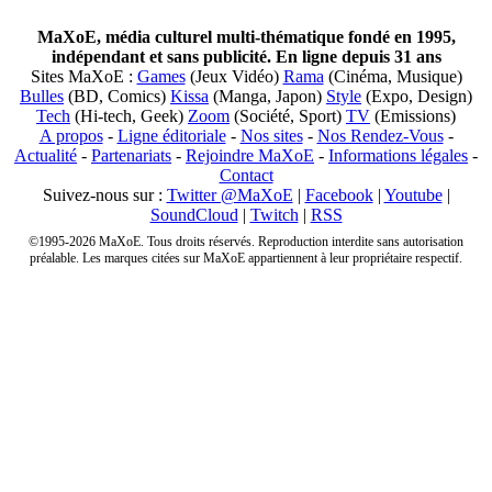
MaXoE, média culturel multi-thématique fondé en 1995,
indépendant et sans publicité. En ligne depuis 31 ans
Sites MaXoE :
Games
(Jeux Vidéo)
Rama
(Cinéma, Musique)
Bulles
(BD, Comics)
Kissa
(Manga, Japon)
Style
(Expo, Design)
Tech
(Hi-tech, Geek)
Zoom
(Société, Sport)
TV
(Emissions)
A propos
-
Ligne éditoriale
-
Nos sites
-
Nos Rendez-Vous
-
Actualité
-
Partenariats
-
Rejoindre MaXoE
-
Informations légales
-
Contact
Suivez-nous sur :
Twitter @MaXoE
|
Facebook
|
Youtube
|
SoundCloud
|
Twitch
|
RSS
©1995-2026 MaXoE. Tous droits réservés. Reproduction interdite sans autorisation
préalable. Les marques citées sur MaXoE appartiennent à leur propriétaire respectif.