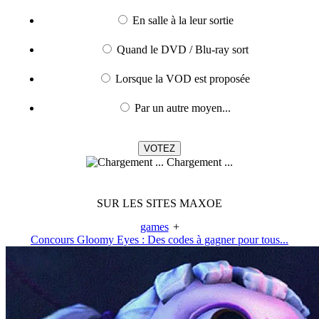
En salle à la leur sortie
Quand le DVD / Blu-ray sort
Lorsque la VOD est proposée
Par un autre moyen...
Chargement ...
SUR LES SITES MAXOE
games
+
Concours Gloomy Eyes : Des codes à gagner pour tous...