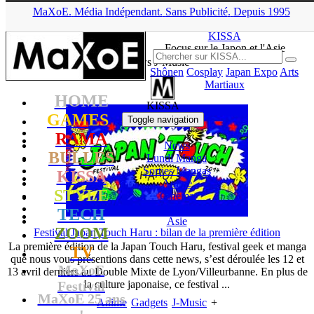
MaXoE.
Média
Indépendant.
▲
Sans Pub
licité
.
Depuis 1995
MaXoE
>
KISSA
>
News
>
J-Music
>
Page 3
KISSA
Focus sur le Japon et l'Asie
News J-Music
Shônen
Cosplay
Japan Expo
Arts
Martiaux
HOME
KISSA
GAMES
Toggle navigation
RAMA
News
BULLES
Lundi Manga
Sorties Mangas
KISSA
Anime
STYLE
Cinéma
Japon
TECH
Asie
ZOOM
Festival Japan Touch Haru : bilan de la première édition
La première édition de la Japan Touch Haru, festival geek et manga
TV
que nous vous présentions dans cette news, s’est déroulée les 12 et
MaXoE
13 avril derniers au Double Mixte de Lyon/Villeurbanne. En plus de
Festival
la culture japonaise, ce festival ...
MaXoE 25 ans
Anime
Gadgets
J-Music
+
!