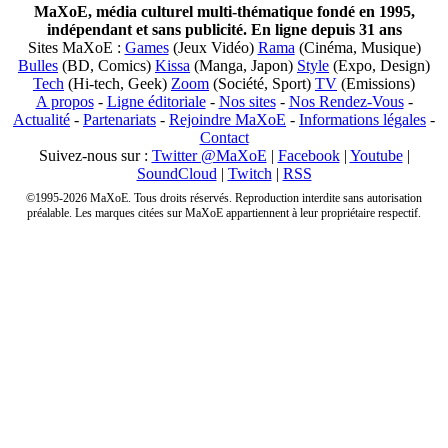
MaXoE, média culturel multi-thématique fondé en 1995,
indépendant et sans publicité. En ligne depuis 31 ans
Sites MaXoE :
Games
(Jeux Vidéo)
Rama
(Cinéma, Musique)
Bulles
(BD, Comics)
Kissa
(Manga, Japon)
Style
(Expo, Design)
Tech
(Hi-tech, Geek)
Zoom
(Société, Sport)
TV
(Emissions)
A propos
-
Ligne éditoriale
-
Nos sites
-
Nos Rendez-Vous
-
Actualité
-
Partenariats
-
Rejoindre MaXoE
-
Informations légales
-
Contact
Suivez-nous sur :
Twitter @MaXoE
|
Facebook
|
Youtube
|
SoundCloud
|
Twitch
|
RSS
©1995-2026 MaXoE. Tous droits réservés. Reproduction interdite sans autorisation
préalable. Les marques citées sur MaXoE appartiennent à leur propriétaire respectif.