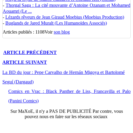
-
Thorgal Saga : La cité mouvante d’Antoine Ozanam et Mohamed
Aouamri (Le ...
-
Lézards rêveurs de Jean Giraud Moebius (Moebius Production)
-
Buglands de Jared Muralt (Les Humanoïdes Associés)
Articles publiés : 1108
Voir
son blog
ARTICLE
PRÉCÉDENT
ARTICLE
SUIVANT
La BD du jour : Pepe Carvalho de Hernán Migoya et Bartolomé
Seguí (Dargaud)
Comics en Vrac : Black Panther de Liss, Francavilla et Palo
(Panini Comics)
Sur
MaXoE
, il n'y a
PAS DE PUBLICITÉ
Par contre, vous
pouvez nous en faire sur les réseaux sociaux