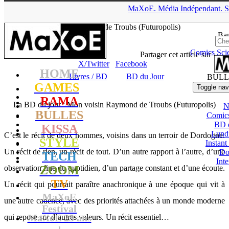
▲
MaXoE.
Média
Indépendant.
S
MaXoE
>
RAMA
>
Dossiers
>
Livres / BD
>
La BD du jour : Mon
voisin Raymond de Troubs (Futuropolis)
Ban
Comics
Sci
Seb
- 24.04.18, 16:01
Partager cet article sur
X/Twitter
Facebook
HOME
Livres / BD
BD du Jour
BULL
GAMES
Toggle nav
RAMA
La BD du jour : Mon voisin Raymond de Troubs (Futuropolis)
N
BULLES
Comic
BD 
KISSA
Lund
C’est le récit de deux hommes, voisins dans un terroir de Dordogne.
STYLE
Instant
Un récit de rien, un récit de tout. D’un autre rapport à l’autre, d’une
Do
TECH
Int
observation fine du quotidien, d’un partage constant et d’une écoute.
ZOOM
TV
Un récit qui pourrait paraître anachronique à une époque qui vit à
MaXoE
une autre cadence, avec des priorités attachées à un monde moderne
Festival
MaXoE 25 ans
qui repose sur d’autres valeurs. Un récit essentiel…
!