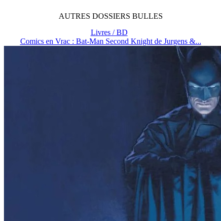
AUTRES
DOSSIERS
BULLES
Livres / BD
Comics en Vrac : Bat-Man Second Knight de Jurgens &...