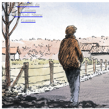
Festival de
Cannes
MaXoE Show
Games