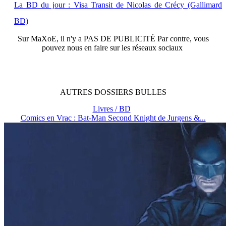
La BD du jour : Visa Transit de Nicolas de Crécy (Gallimard
BD)
Sur
MaXoE
, il n'y a
PAS DE PUBLICITÉ
Par contre, vous
pouvez nous en faire sur les réseaux sociaux
AUTRES
DOSSIERS
BULLES
Livres / BD
Comics en Vrac : Bat-Man Second Knight de Jurgens &...