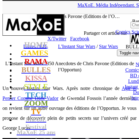
▲
MaXoE.
Média
Indépendant.
S
MaXoE
>
RAMA
>
Dossiers
>
Livres / BD
>
L’Instant Star Wars :
350 Anecdotes de Chris Pavone (Editions de l’O…
Ban
Comics
Sci
tof
- 29.03.20, 14:25
Partager cet article sur
X/Twitter
Facebook
HOME
Livres / BD
L'Instant Star Wars
/
Star Wars
BULL
GAMES
Toggle nav
RAMA
L’Instant Star Wars : 350 Anecdotes de Chris Pavone (Editions de
N
BULLES
l’Opportun)
Comic
BD 
KISSA
Lund
STYLE
Instant
Un nouvel Instant Star Wars. Après notre chronique de
Agir et
Do
TECH
Int
Penser Comme Dark Vador
de Gwendal Fossois l’année dernière,
ZOOM
on revient sur un autre ouvrage des éditions de l’Opportun. Je vous
TV
propose de découvrir plein de petits secrets sur l’univers créé par
MaXoE
Festival
George Lucas.
MaXoE 25 ans
!