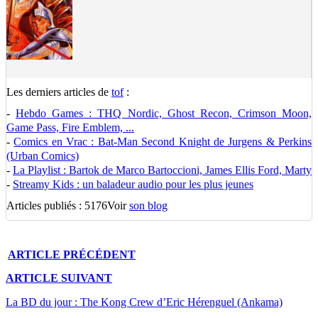
Les derniers articles de
tof
:
-
Hebdo Games : THQ Nordic, Ghost Recon, Crimson Moon,
Game Pass, Fire Emblem, ...
-
Comics en Vrac : Bat-Man Second Knight de Jurgens & Perkins
(Urban Comics)
-
La Playlist : Bartok de Marco Bartoccioni, James Ellis Ford, Marty
-
Streamy Kids : un baladeur audio pour les plus jeunes
Articles publiés : 5176
Voir
son blog
ARTICLE
PRÉCÉDENT
ARTICLE
SUIVANT
La BD du jour : The Kong Crew d’Eric Hérenguel (Ankama)