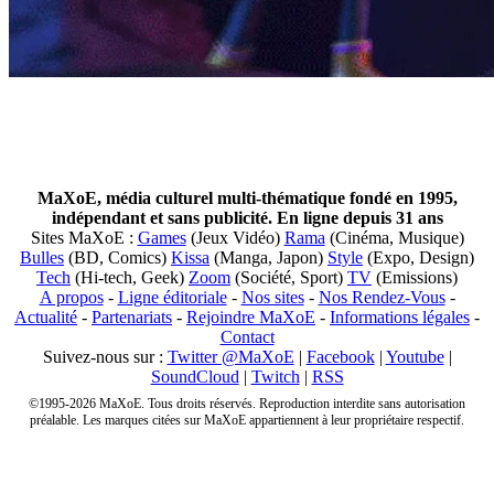
MaXoE, média culturel multi-thématique fondé en 1995,
indépendant et sans publicité. En ligne depuis 31 ans
Sites MaXoE :
Games
(Jeux Vidéo)
Rama
(Cinéma, Musique)
Bulles
(BD, Comics)
Kissa
(Manga, Japon)
Style
(Expo, Design)
Tech
(Hi-tech, Geek)
Zoom
(Société, Sport)
TV
(Emissions)
A propos
-
Ligne éditoriale
-
Nos sites
-
Nos Rendez-Vous
-
Actualité
-
Partenariats
-
Rejoindre MaXoE
-
Informations légales
-
Contact
Suivez-nous sur :
Twitter @MaXoE
|
Facebook
|
Youtube
|
SoundCloud
|
Twitch
|
RSS
©1995-2026 MaXoE. Tous droits réservés. Reproduction interdite sans autorisation
préalable. Les marques citées sur MaXoE appartiennent à leur propriétaire respectif.