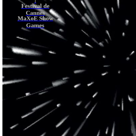
Festival de
Cannes
MaXoE Show
Games