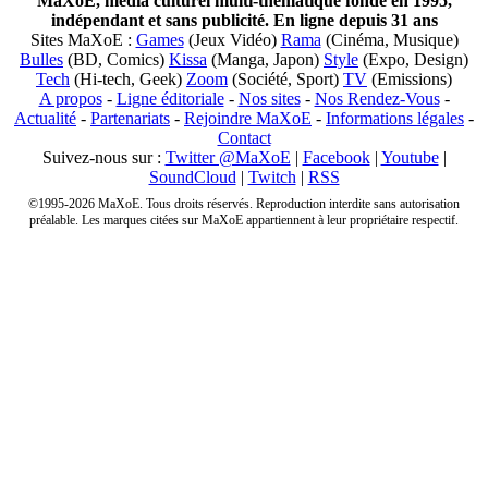
MaXoE, média culturel multi-thématique fondé en 1995,
indépendant et sans publicité. En ligne depuis 31 ans
Sites MaXoE :
Games
(Jeux Vidéo)
Rama
(Cinéma, Musique)
Bulles
(BD, Comics)
Kissa
(Manga, Japon)
Style
(Expo, Design)
Tech
(Hi-tech, Geek)
Zoom
(Société, Sport)
TV
(Emissions)
A propos
-
Ligne éditoriale
-
Nos sites
-
Nos Rendez-Vous
-
Actualité
-
Partenariats
-
Rejoindre MaXoE
-
Informations légales
-
Contact
Suivez-nous sur :
Twitter @MaXoE
|
Facebook
|
Youtube
|
SoundCloud
|
Twitch
|
RSS
©1995-2026 MaXoE. Tous droits réservés. Reproduction interdite sans autorisation
préalable. Les marques citées sur MaXoE appartiennent à leur propriétaire respectif.