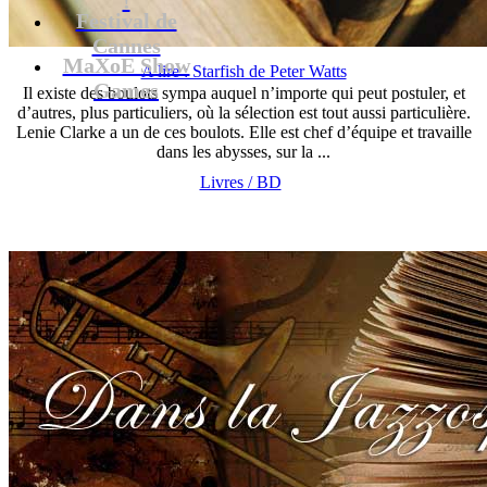
Festival de
Cannes
MaXoE Show
A lire : Starfish de Peter Watts
Games
Il existe des boulots sympa auquel n’importe qui peut postuler, et
d’autres, plus particuliers, où la sélection est tout aussi particulière.
Lenie Clarke a un de ces boulots. Elle est chef d’équipe et travaille
dans les abysses, sur la ...
Livres / BD