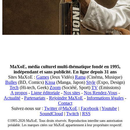
MaXoE, média culturel multi-thématique fondé en 1995,
indépendant et sans publicité. En ligne depuis 31 ans
Sites MaXoE :
Games
(Jeux Vidéo)
Rama
(Cinéma, Musique)
Bulles
(BD, Comics)
Kissa
(Manga, Japon)
Style
(Expo, Design)
Tech
(Hi-tech, Geek)
Zoom
(Société, Sport)
TV
(Emissions)
A propos
-
Ligne éditoriale
-
Nos sites
-
Nos Rendez-Vous
-
Actualité
-
Partenariats
-
Rejoindre MaXoE
-
Informations légales
-
Contact
Suivez-nous sur :
Twitter @MaXoE
|
Facebook
|
Youtube
|
SoundCloud
|
Twitch
|
RSS
©1995-2026 MaXoE. Tous droits réservés. Reproduction interdite sans autorisation
préalable. Les marques citées sur MaXoE appartiennent à leur propriétaire respectif.