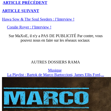
ARTICLE
PRÉCÉDENT
ARTICLE
SUIVANT
Hawa Sow & The Soul Seeders : l’Interview !
Coralie Royer : l’Interview !
Sur
MaXoE
, il n'y a
PAS DE PUBLICITÉ
Par contre, vous
pouvez nous en faire sur les réseaux sociaux
AUTRES
DOSSIERS
RAMA
Musique
La Playlist : Bartok de Marco Bartoccioni, James Ellis Ford,...