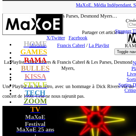
▲
MaXoE.
Média
Indépendant.
S
MaXoE
>
RAMA
>
Dossiers
>
Musique
>
La Playlist : Dick Rivers
& Francis Cabrel & Les Parses, Desmond Myers…
Ciné
Stranger T
tof
- 23.06.20, 14:12
Partager cet article sur
X/Twitter
Facebook
HOME
Musique
Francis Cabrel
/
La Playlist
RAM
GAMES
Toggle nav
RAMA
La Playlist : Dick Rivers & Francis Cabrel & Les Parses, Desmond
N
BULLES
Myers,
Pl
Livr
KISSA
Sort
STYLE
Sorties
Une Playlist un rien rétro, avec un hommage à Dick Rivers via un
Critiq
TECH
concert de 1990. Cela ne nous rajeunit pas.
ZOOM
TV
MaXoE
Festival
MaXoE 25 ans
!