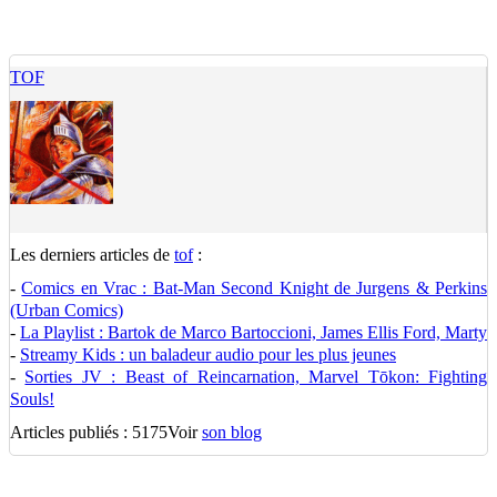
TOF
Les derniers articles de
tof
:
-
Comics en Vrac : Bat-Man Second Knight de Jurgens & Perkins
(Urban Comics)
-
La Playlist : Bartok de Marco Bartoccioni, James Ellis Ford, Marty
-
Streamy Kids : un baladeur audio pour les plus jeunes
-
Sorties JV : Beast of Reincarnation, Marvel Tōkon: Fighting
Souls!
Articles publiés : 5175
Voir
son blog