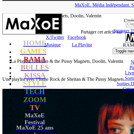
▲
MaXoE.
Média
Indépendant.
S
MaXoE
>
RAMA
>
Dossiers
>
Musique
>
La Playlist : Sheitan &
the Pussy Magnets, Doolin, Valentin
Ciné
Stranger T
tof
- 07.03.23, 14:24
Partager cet article sur
X/Twitter
Facebook
HOME
Musique
La Playlist
RAM
GAMES
Toggle nav
RAMA
La Playlist : Sheitan & the Pussy Magnets, Doolin, Valentin
N
BULLES
Pl
Livr
KISSA
Sort
Une playlist avec l’Indie Rock de Sheitan & The Pussy Magnets.
STYLE
Sorties
Critiq
TECH
ZOOM
TV
MaXoE
Festival
MaXoE 25 ans
!