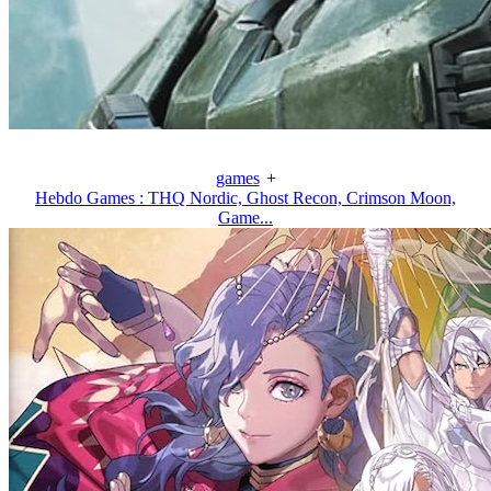
games
+
Hebdo Games : THQ Nordic, Ghost Recon, Crimson Moon,
Game...