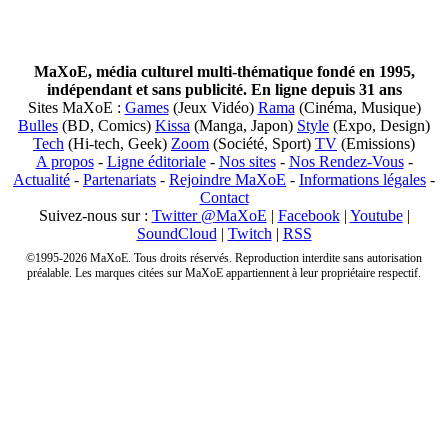
MaXoE, média culturel multi-thématique fondé en 1995,
indépendant et sans publicité. En ligne depuis 31 ans
Sites MaXoE :
Games
(Jeux Vidéo)
Rama
(Cinéma, Musique)
Bulles
(BD, Comics)
Kissa
(Manga, Japon)
Style
(Expo, Design)
Tech
(Hi-tech, Geek)
Zoom
(Société, Sport)
TV
(Emissions)
A propos
-
Ligne éditoriale
-
Nos sites
-
Nos Rendez-Vous
-
Actualité
-
Partenariats
-
Rejoindre MaXoE
-
Informations légales
-
Contact
Suivez-nous sur :
Twitter @MaXoE
|
Facebook
|
Youtube
|
SoundCloud
|
Twitch
|
RSS
©1995-2026 MaXoE. Tous droits réservés. Reproduction interdite sans autorisation
préalable. Les marques citées sur MaXoE appartiennent à leur propriétaire respectif.