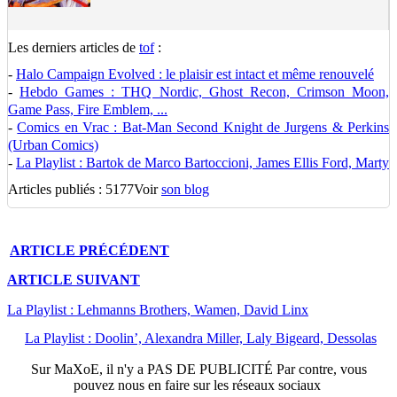
Les derniers articles de
tof
:
-
Halo Campaign Evolved : le plaisir est intact et même renouvelé
-
Hebdo Games : THQ Nordic, Ghost Recon, Crimson Moon,
Game Pass, Fire Emblem, ...
-
Comics en Vrac : Bat-Man Second Knight de Jurgens & Perkins
(Urban Comics)
-
La Playlist : Bartok de Marco Bartoccioni, James Ellis Ford, Marty
Articles publiés : 5177
Voir
son blog
ARTICLE
PRÉCÉDENT
ARTICLE
SUIVANT
La Playlist : Lehmanns Brothers, Wamen, David Linx
La Playlist : Doolin’, Alexandra Miller, Laly Bigeard, Dessolas
Sur
MaXoE
, il n'y a
PAS DE PUBLICITÉ
Par contre, vous
pouvez nous en faire sur les réseaux sociaux