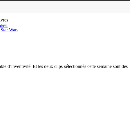
kan, Perfect Son
ivres
book
Star Wars
e d’inventivité. Et les deux clips sélectionnés cette semaine sont des