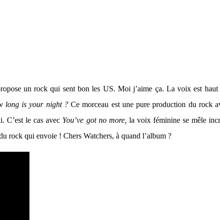
 propose un rock qui sent bon les US. Moi j’aime ça. La voix est haut
 long is your night ?
Ce morceau est une pure production du rock ave
ai. C’est le cas avec
You’ve got no more,
la voix féminine se mêle in
, du rock qui envoie ! Chers Watchers, à quand l’album ?