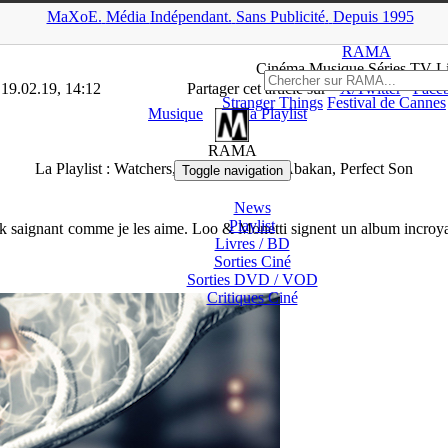
MaXoE.
Média
Indépendant.
▲
Sans Pub
licité
.
Depuis 1995
MA
>
Dossiers
>
Musique
>
La Playlist : Watchers, Loo & Monetti, Aba
RAMA
Ciné
ma
Musique Séries
TV
L
 19.02.19, 14:12
Partager cet article sur
X/Twitter
Face
Stranger Things
Festival de Cannes
Musique
La Playlist
RAMA
La Playlist : Watchers, Loo & Monetti, Abakan, Perfect Son
Toggle navigation
News
Playlist
k saignant comme je les aime. Loo & Monetti signent un album incroyabl
Livres / BD
Sorties Ciné
Sorties DVD / VOD
Critiques
Ciné