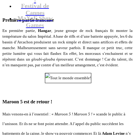
Festival de
Cannes
MaXoE Show
Première partie francaise
Games
En première partie,
Hangar
, jeune groupe de rock français fit monter la
température du salon Impérial. A base de riffs et d’une batterie appuyée, les 6 du
bassin d’Arcachon produisent un rock simple et direct sans artifices et effets de
manche. Malheureusement sans saveur parfois. Il manque ce petit truc, cette
petite lumière qui vous fait flasher. En effet, les morceaux s’enchainent et se
répètent dans un
gloubi-glouba
éprouvant. C’est dommage ! Car du talent, ils
n’en manquent pas, par contre d’un meilleur arrangement, c’est évident.
Maroon 5 est de retour !
Mais venons-en à l’essentiel : «
Maroon 5 ! Maroon 5 !
» scande le public à
l’unisson. Et ils ne se font point attendre. A l’appel du public succèdent les
battements de la caisse, le show va pouvoir commencer. Et là
Adam Levine
n’y