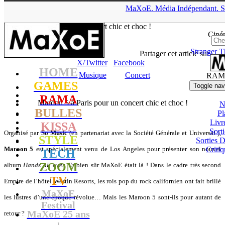
▲
MaXoE.
Média
Indépendant.
S
MaXoE
>
RAMA
>
Dossiers
>
Musique
>
Maroon 5 à Paris pour
un concert chic et choc !
Ciné
Stranger T
Felix - 17.09.10, 14:47
Partager cet article sur
X/Twitter
Facebook
HOME
Musique
Concert
RAM
GAMES
Toggle nav
RAMA
Maroon 5 à Paris pour un concert chic et choc !
N
BULLES
Pl
Livr
KISSA
Sort
O
rganisé par
So Music
(en partenariat avec la Société Générale et Universal ),
STYLE
Sorties
Maroon 5
est spécialement venu de Los Angeles pour présenter son nouvel
Critiq
TECH
ZOOM
album
Hands all over.
Et bien sûr MaXoE était là ! Dans le cadre très second
TV
Empire de l’hôtel Westin Resorts, les rois pop du rock californien ont fait brillé
MaXoE
les lustres d’une époque révolue… Mais les Maroon 5 sont-ils pour autant de
Festival
MaXoE 25 ans
retour ?
!