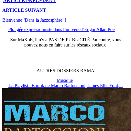
ARTICLE
PRÉCÉDENT
ARTICLE
SUIVANT
Bienvenue ‘Dans la Jazzosphère’ !
Plongée expressionniste dans l’univers d’Edgar Allan Poe
Sur
MaXoE
, il n'y a
PAS DE PUBLICITÉ
Par contre, vous
pouvez nous en faire sur les réseaux sociaux
AUTRES
DOSSIERS
RAMA
Musique
La Playlist : Bartok de Marco Bartoccioni, James Ellis Ford,...