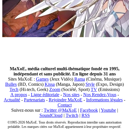
MaXoE, média culturel multi-thématique fondé en 1995,
indépendant et sans publicité. En ligne depuis 31 ans
Sites MaXoE :
Games
(Jeux Vidéo)
Rama
(Cinéma, Musique)
Bulles
(BD, Comics)
Kissa
(Manga, Japon)
Style
(Expo, Design)
Tech
(Hi-tech, Geek)
Zoom
(Société, Sport)
TV
(Emissions)
A propos
-
Ligne éditoriale
-
Nos sites
-
Nos Rendez-Vous
-
Actualité
-
Partenariats
-
Rejoindre MaXoE
-
Informations légales
-
Contact
Suivez-nous sur :
Twitter @MaXoE
|
Facebook
|
Youtube
|
SoundCloud
|
Twitch
|
RSS
©1995-2026 MaXoE. Tous droits réservés. Reproduction interdite sans autorisation
préalable. Les marques citées sur MaXoE appartiennent à leur propriétaire respectif.