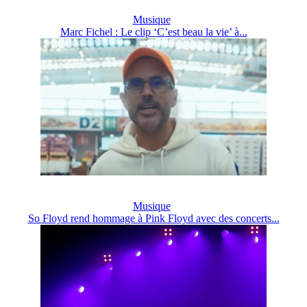
Musique
Marc Fichel : Le clip ‘C’est beau la vie’ à...
Musique
So Floyd rend hommage à Pink Floyd avec des concerts...