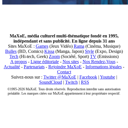
MaXoE, média culturel multi-thématique fondé en 1995,
indépendant et sans publicité. En ligne depuis 31 ans
Sites MaXoE :
Games
(Jeux Vidéo)
Rama
(Cinéma, Musique)
Bulles
(BD, Comics)
Kissa
(Manga, Japon)
Style
(Expo, Design)
Tech
(Hi-tech, Geek)
Zoom
(Société, Sport)
TV
(Emissions)
A propos
-
Ligne éditoriale
-
Nos sites
-
Nos Rendez-Vous
-
Actualité
-
Partenariats
-
Rejoindre MaXoE
-
Informations légales
-
Contact
Suivez-nous sur :
Twitter @MaXoE
|
Facebook
|
Youtube
|
SoundCloud
|
Twitch
|
RSS
©1995-2026 MaXoE. Tous droits réservés. Reproduction interdite sans autorisation
préalable. Les marques citées sur MaXoE appartiennent à leur propriétaire respectif.