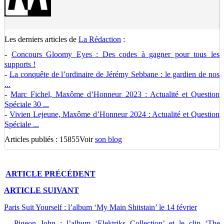
Les derniers articles de
La Rédaction
:
-
Concours Gloomy Eyes : Des codes à gagner pour tous les
supports !
-
La conquête de l’ordinaire de Jérémy Sebbane : le gardien de nos
...
-
Marc Fichel, Maxôme d’Honneur 2023 : Actualité et Question
Spéciale 30 ...
-
Vivien Lejeune, Maxôme d’Honneur 2024 : Actualité et Question
Spéciale ...
Articles publiés : 15855
Voir
son blog
ARTICLE
PRÉCÉDENT
ARTICLE
SUIVANT
Paris Suit Yourself : l’album ‘My Main Shitstain’ le 14 février
Pigeon John : l’album ‘Elektriks Collection’ et le clip ‘The