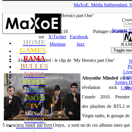
▲
MaXoE.
Média
Indépendant.
S
MaXoE
>
RAMA
>
Downloads
>
Musique
>
Absynthe Minded : le
clip de ‘My Heroics part One’
Ciné
Stranger T
La Rédaction
- 31.12.10, 14:18
Partager cet article
sur
X/Twitter
Facebook
HOME
Musique
Jazz
RAM
GAMES
Toggle nav
RAMA
Absynthe Minded : le clip de ‘My Heroics part One’
N
BULLES
Pl
Livr
KISSA
Sort
Absynthe Minded
est la
STYLE
Sorties
révélation rock de
Critiq
TECH
ZOOM
l’année 2010. Premier
TV
des playlists de RTL2 et
MaXoE
Virgin radio, le groupe de
Festival
MaXoE 25 ans
5 musiciens mené par Bert Ostyn, a sorti un de ces albums rares qui
!