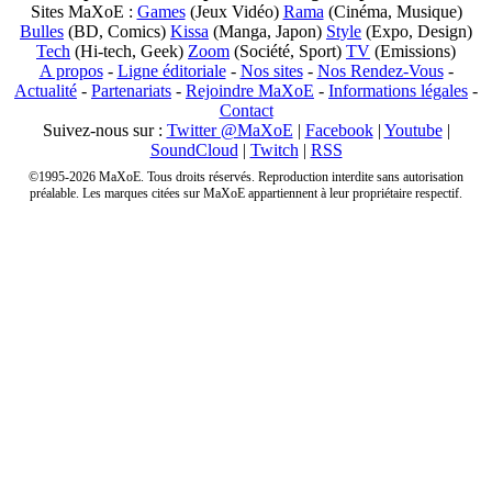
Sites MaXoE :
Games
(Jeux Vidéo)
Rama
(Cinéma, Musique)
Bulles
(BD, Comics)
Kissa
(Manga, Japon)
Style
(Expo, Design)
Tech
(Hi-tech, Geek)
Zoom
(Société, Sport)
TV
(Emissions)
A propos
-
Ligne éditoriale
-
Nos sites
-
Nos Rendez-Vous
-
Actualité
-
Partenariats
-
Rejoindre MaXoE
-
Informations légales
-
Contact
Suivez-nous sur :
Twitter @MaXoE
|
Facebook
|
Youtube
|
SoundCloud
|
Twitch
|
RSS
©1995-2026 MaXoE. Tous droits réservés. Reproduction interdite sans autorisation
préalable. Les marques citées sur MaXoE appartiennent à leur propriétaire respectif.