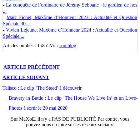
-
La conquête de l’ordinaire de Jérémy Sebbane : le gardien de nos
...
-
Marc Fichel, Maxôme d’Honneur 2023 : Actualité et Question
Spéciale 30 ...
-
Vivien Lejeune, Maxôme d’Honneur 2024 : Actualité et Question
Spéciale ...
Articles publiés : 15855
Voir
son blog
ARTICLE
PRÉCÉDENT
ARTICLE
SUIVANT
Talisco : Le clip ‘The Steed’ à découvrir
Bravery in Battle : Le clip ‘The House We Live In’ et un Livre-
Photos à sortir le 20 mai 2020
Sur
MaXoE
, il n'y a
PAS DE PUBLICITÉ
Par contre, vous
pouvez nous en faire sur les réseaux sociaux