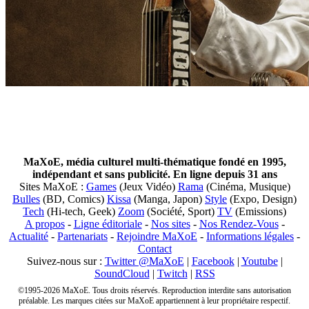
MaXoE, média culturel multi-thématique fondé en 1995,
indépendant et sans publicité. En ligne depuis 31 ans
Sites MaXoE :
Games
(Jeux Vidéo)
Rama
(Cinéma, Musique)
Bulles
(BD, Comics)
Kissa
(Manga, Japon)
Style
(Expo, Design)
Tech
(Hi-tech, Geek)
Zoom
(Société, Sport)
TV
(Emissions)
A propos
-
Ligne éditoriale
-
Nos sites
-
Nos Rendez-Vous
-
Actualité
-
Partenariats
-
Rejoindre MaXoE
-
Informations légales
-
Contact
Suivez-nous sur :
Twitter @MaXoE
|
Facebook
|
Youtube
|
SoundCloud
|
Twitch
|
RSS
©1995-2026 MaXoE. Tous droits réservés. Reproduction interdite sans autorisation
préalable. Les marques citées sur MaXoE appartiennent à leur propriétaire respectif.