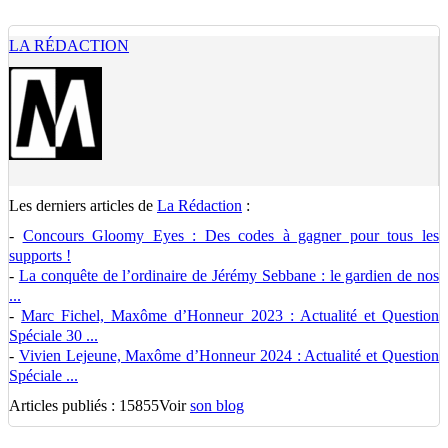
LA RÉDACTION
Les derniers articles de
La Rédaction
:
-
Concours Gloomy Eyes : Des codes à gagner pour tous les
supports !
-
La conquête de l’ordinaire de Jérémy Sebbane : le gardien de nos
...
-
Marc Fichel, Maxôme d’Honneur 2023 : Actualité et Question
Spéciale 30 ...
-
Vivien Lejeune, Maxôme d’Honneur 2024 : Actualité et Question
Spéciale ...
Articles publiés : 15855
Voir
son blog