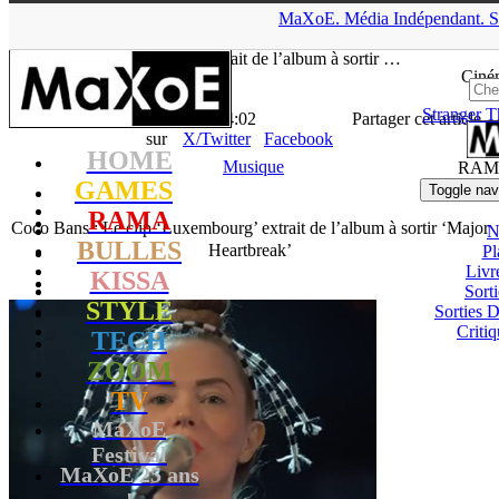
▲
MaXoE.
Média
Indépendant.
S
MaXoE
>
RAMA
>
Downloads
>
Musique
>
Coco Bans : Le clip
‘Luxembourg’ extrait de l’album à sortir …
Ciné
Stranger T
La Rédaction
- 15.06.20, 14:02
Partager cet article
sur
X/Twitter
Facebook
HOME
Musique
RAM
GAMES
Toggle nav
RAMA
Coco Bans : Le clip ‘Luxembourg’ extrait de l’album à sortir ‘Major
N
BULLES
Heartbreak’
Pl
Livr
KISSA
Sort
STYLE
Sorties
Critiq
TECH
ZOOM
TV
MaXoE
Festival
MaXoE 25 ans
!