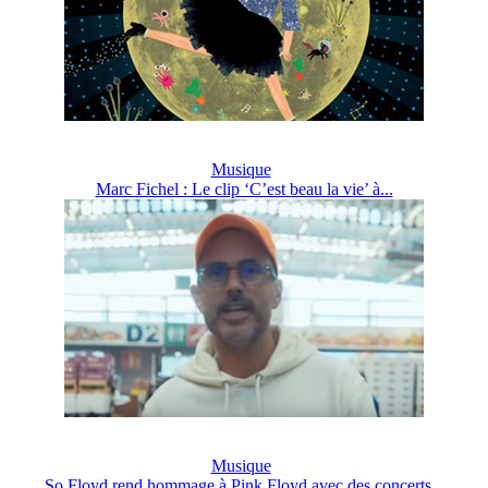
Musique
Marc Fichel : Le clip ‘C’est beau la vie’ à...
Musique
So Floyd rend hommage à Pink Floyd avec des concerts...