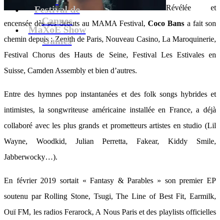
Révélée et
Festival de
Cannes
encensée dès ses débuts au MAMA Festival,
Coco Bans
a fait son
MaXoE Show
chemin depuis : Zenith de Paris, Nouveau Casino, La Maroquinerie,
Games
Festival Chorus des Hauts de Seine, Festival Les Estivales en
Suisse, Camden Assembly et bien d’autres.
Entre des hymnes pop instantanées et des folk songs hybrides et
intimistes, la songwriteuse américaine installée en France, a déjà
collaboré avec les plus grands et prometteurs artistes en studio (Lil
Wayne, Woodkid, Julian Perretta, Fakear, Kiddy Smile,
Jabberwocky…).
En février 2019 sortait « Fantasy & Parables » son premier EP
soutenu par Rolling Stone, Tsugi, The Line of Best Fit, Earmilk,
Ouï FM, les radios Ferarock, A Nous Paris et des playlists officielles