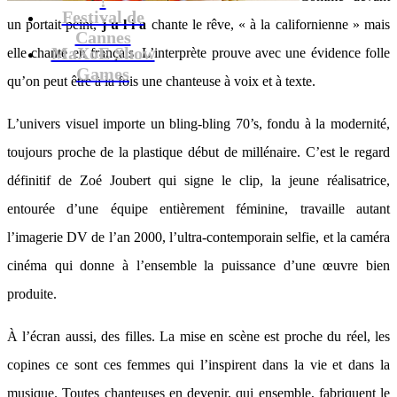
Festival de
un portait peint,
j u l i a
chante le rêve, « à la californienne » mais
Cannes
MaXoE Show
elle chante en français. L’interprète prouve avec une évidence folle
Games
qu’on peut être à la fois une chanteuse à voix et à texte.
L’univers visuel importe un bling-bling 70’s, fondu à la modernité,
toujours proche de la plastique début de millénaire. C’est le regard
définitif de Zoé Joubert qui signe le clip, la jeune réalisatrice,
entourée d’une équipe entièrement féminine, travaille autant
l’imagerie DV de l’an 2000, l’ultra-contemporain selfie, et la caméra
cinéma qui donne à l’ensemble la puissance d’une œuvre bien
produite.
À l’écran aussi, des filles. La mise en scène est proche du réel, les
copines ce sont ces femmes qui l’inspirent dans la vie et dans la
musique. Toutes chanteuses en devenir, qui ensemble, fabriquent le