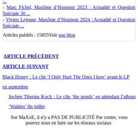
...
-
Marc Fichel, Maxôme d’Honneur 2023 : Actualité et Question
Spéciale 30 ...
-
Vivien Lejeune, Maxôme d’Honneur 2024 : Actualité et Question
Spéciale ...
Articles publiés : 15855
Voir
son blog
ARTICLE
PRÉCÉDENT
ARTICLE
SUIVANT
Black Honey : Le clip ‘I Only Hurt The Ones I love’ avant le LP
en septembre
Jochen Tiberius Koch : Le clip ‘the ponds’ en attendant l’album
‘Walden’ fin juillet
Sur
MaXoE
, il n'y a
PAS DE PUBLICITÉ
Par contre, vous
pouvez nous en faire sur les réseaux sociaux