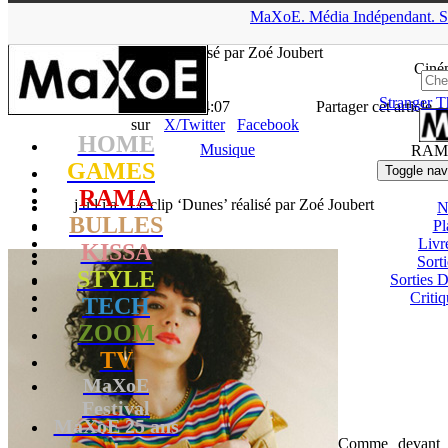
▲
MaXoE.
Média
Indépendant.
S
MaXoE
>
RAMA
>
Downloads
>
Musique
>
j u l i a : Le clip
‘Dunes’ réalisé par Zoé Joubert
Ciné
Stranger T
La Rédaction
- 05.07.18, 14:07
Partager cet article
sur
X/Twitter
Facebook
HOME
Musique
RAM
GAMES
Toggle nav
RAMA
j u l i a : Le clip ‘Dunes’ réalisé par Zoé Joubert
N
BULLES
Pl
Livr
KISSA
Sort
STYLE
Sorties
Critiq
TECH
ZOOM
TV
MaXoE
Festival
MaXoE 25 ans
Comme devant
!