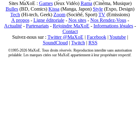
Sites MaXoE :
Games
(Jeux Vidéo)
Rama
(Cinéma, Musique)
Bulles
(BD, Comics)
Kissa
(Manga, Japon)
Style
(Expo, Design)
Tech
(Hi-tech, Geek)
Zoom
(Société, Sport)
TV
(Emissions)
A propos
-
Ligne éditoriale
-
Nos sites
-
Nos Rendez-Vous
-
Actualité
-
Partenariats
-
Rejoindre MaXoE
-
Informations légales
-
Contact
Suivez-nous sur :
Twitter @MaXoE
|
Facebook
|
Youtube
|
SoundCloud
|
Twitch
|
RSS
©1995-2026 MaXoE. Tous droits réservés. Reproduction interdite sans autorisation
préalable. Les marques citées sur MaXoE appartiennent à leur propriétaire respectif.