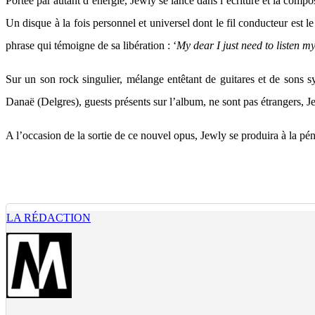
Portée par autant d’énergie, Jewly se lance dans l’écriture et la com
Un disque à la fois personnel et universel dont le fil conducteur est l
phrase qui témoigne de sa libération : ‘
My dear I just need to listen m
Sur un son rock singulier, mélange entêtant de guitares et de sons
Danaë (Delgres), guests présents sur l’album, ne sont pas étrangers, J
A l’occasion de la sortie de ce nouvel opus, Jewly se produira à la pé
LA RÉDACTION