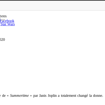
ans’ en attendan…
ivres
Facebook
Star Wars
2020
se de «
Summertime
» par Janis Joplin a totalement changé la donne.