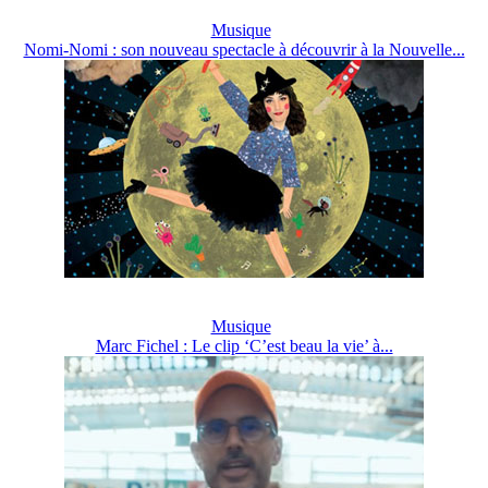
Musique
Nomi-Nomi : son nouveau spectacle à découvrir à la Nouvelle...
Musique
Marc Fichel : Le clip ‘C’est beau la vie’ à...