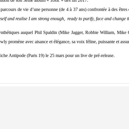
position de son 3ème album «
Toxic
» dès fin 2017.
e parcours de vie d’une personne (de 4 à 37 ans) confrontée à des êtres 
yself and realise I am strong enough, ready to purify, face and change
t
 synthétiques auquel Phil Spaldin (Mike Jagger, Robbie William, Mike 
ewly promène avec aisance et élégance, sa voix féline, puissante et assu
niche Antipode (Paris 19) le 25 mars pour un live de pré-release.