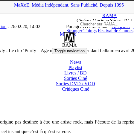
MaXoE.
Média
Indépendant.
▲
Sans Pub
licité
.
Depuis 1995
A
>
Downloads
>
Musique
>
Jewly : Le clip ‘Purify – Age n°7 – 24 
RAMA
Ciné
ma
Musique Séries
TV
L
tion
- 26.02.20, 14:02
Partager cet article sur
X/Twitter
Stranger Things
Festival de Cannes
Musique
RAMA
ly : Le clip ‘Purify – Age n°7 – 24 ans’ en attendant l’album en avril 
Toggle navigation
News
Playlist
Livres / BD
Sorties Ciné
Sorties DVD / VOD
Critiques
Ciné
’origine pas destinée à être une artiste rock, mais l’écoute de la repri
t instant que c’est là qu’est sa voie.