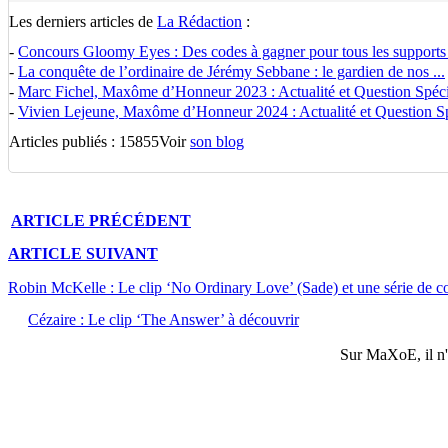
Les derniers articles de
La Rédaction
:
-
Concours Gloomy Eyes : Des codes à gagner pour tous les supports
-
La conquête de l’ordinaire de Jérémy Sebbane : le gardien de nos ...
-
Marc Fichel, Maxôme d’Honneur 2023 : Actualité et Question Spécia
-
Vivien Lejeune, Maxôme d’Honneur 2024 : Actualité et Question Spé
Articles publiés : 15855
Voir
son blog
ARTICLE
PRÉCÉDENT
ARTICLE
SUIVANT
Robin McKelle : Le clip ‘No Ordinary Love’ (Sade) et une série de c
Cézaire : Le clip ‘The Answer’ à découvrir
Sur
MaXoE
, il 