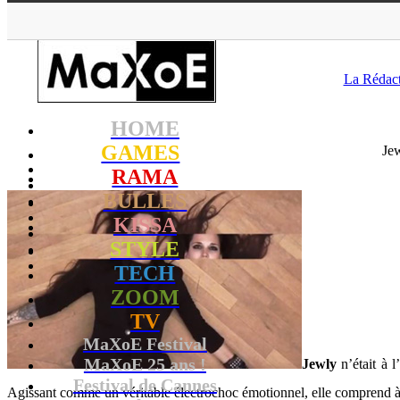
MaXoE
>
RAM
La Rédac
HOME
GAMES
Jew
RAMA
BULLES
KISSA
STYLE
TECH
ZOOM
TV
MaXoE Festival
MaXoE 25 ans !
Jewly
n’était à l
Festival de Cannes
Agissant comme un véritable électrochoc émotionnel, elle comprend à ce