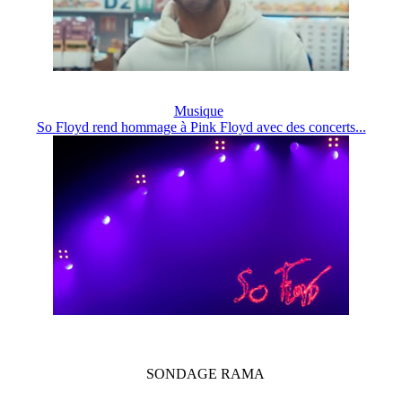
Musique
So Floyd rend hommage à Pink Floyd avec des concerts...
SONDAGE
RAMA