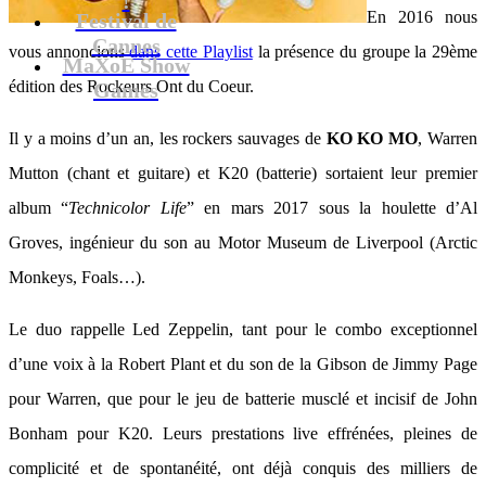
En 2016 nous
Festival de
Cannes
vous annoncions
dans cette Playlist
la présence du groupe la 29ème
MaXoE Show
édition des Rockeurs Ont du Coeur.
Games
Il y a moins d’un an, les rockers sauvages de
KO KO MO
, Warren
Mutton (chant et guitare) et K20 (batterie) sortaient leur premier
album “
Technicolor Life
” en mars 2017 sous la houlette d’Al
Groves, ingénieur du son au Motor Museum de Liverpool (Arctic
Monkeys, Foals…).
Le duo rappelle Led Zeppelin, tant pour le combo exceptionnel
d’une voix à la Robert Plant et du son de la Gibson de Jimmy Page
pour Warren, que pour le jeu de batterie musclé et incisif de John
Bonham pour K20. Leurs prestations live effrénées, pleines de
complicité et de spontanéité, ont déjà conquis des milliers de