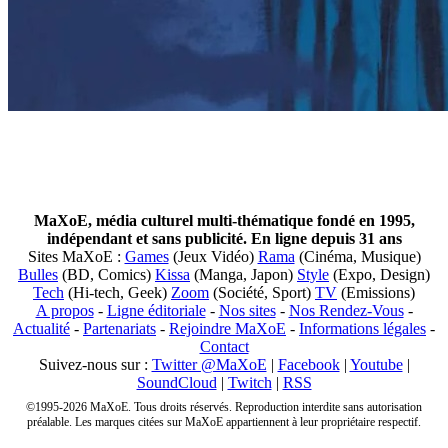
MaXoE, média culturel multi-thématique fondé en 1995,
indépendant et sans publicité. En ligne depuis 31 ans
Sites MaXoE :
Games
(Jeux Vidéo)
Rama
(Cinéma, Musique)
Bulles
(BD, Comics)
Kissa
(Manga, Japon)
Style
(Expo, Design)
Tech
(Hi-tech, Geek)
Zoom
(Société, Sport)
TV
(Emissions)
A propos
-
Ligne éditoriale
-
Nos sites
-
Nos Rendez-Vous
-
Actualité
-
Partenariats
-
Rejoindre MaXoE
-
Informations légales
-
Contact
Suivez-nous sur :
Twitter @MaXoE
|
Facebook
|
Youtube
|
SoundCloud
|
Twitch
|
RSS
©1995-2026 MaXoE. Tous droits réservés. Reproduction interdite sans autorisation
préalable. Les marques citées sur MaXoE appartiennent à leur propriétaire respectif.