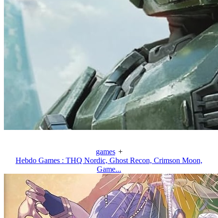
games
+
Hebdo Games : THQ Nordic, Ghost Recon, Crimson Moon,
Game...