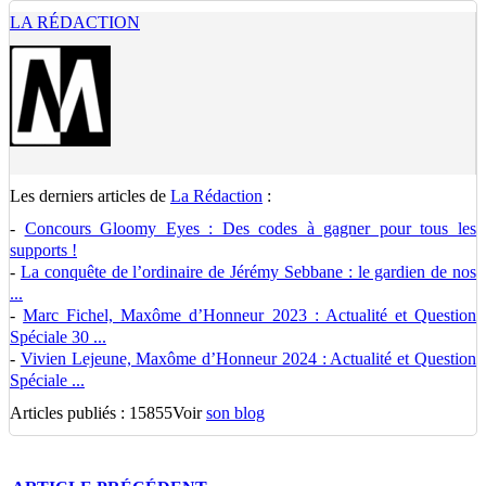
LA RÉDACTION
Les derniers articles de
La Rédaction
:
-
Concours Gloomy Eyes : Des codes à gagner pour tous les
supports !
-
La conquête de l’ordinaire de Jérémy Sebbane : le gardien de nos
...
-
Marc Fichel, Maxôme d’Honneur 2023 : Actualité et Question
Spéciale 30 ...
-
Vivien Lejeune, Maxôme d’Honneur 2024 : Actualité et Question
Spéciale ...
Articles publiés : 15855
Voir
son blog