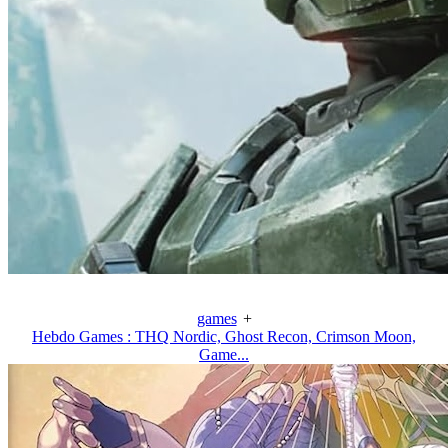
games
+
Hebdo Games : THQ Nordic, Ghost Recon, Crimson Moon,
Game...