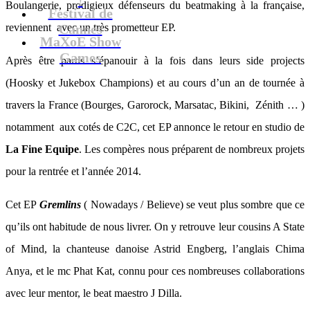
Boulangerie, prodigieux défenseurs du beatmaking à la française,
Festival de
reviennent avec un très prometteur EP.
Cannes
MaXoE Show
Games
Après être partis s’épanouir à la fois dans leurs side projects
(Hoosky et Jukebox Champions) et au cours d’un an de tournée à
travers la France (Bourges, Garorock, Marsatac, Bikini, Zénith … )
notamment aux cotés de C2C, cet EP annonce le retour en studio de
La Fine Equipe
. Les compères nous préparent de nombreux projets
pour la rentrée et l’année 2014.
Cet EP
Gremlins
( Nowadays / Believe) se veut plus sombre que ce
qu’ils ont habitude de nous livrer. On y retrouve leur cousins A State
of Mind, la chanteuse danoise Astrid Engberg, l’anglais Chima
Anya, et le mc Phat Kat, connu pour ces nombreuses collaborations
avec leur mentor, le beat maestro J Dilla.