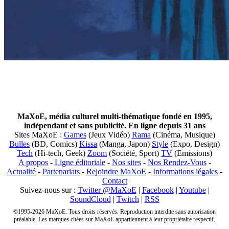
MaXoE, média culturel multi-thématique fondé en 1995,
indépendant et sans publicité. En ligne depuis 31 ans
Sites MaXoE :
Games
(Jeux Vidéo)
Rama
(Cinéma, Musique)
Bulles
(BD, Comics)
Kissa
(Manga, Japon)
Style
(Expo, Design)
Tech
(Hi-tech, Geek)
Zoom
(Société, Sport)
TV
(Emissions)
A propos
-
Ligne éditoriale
-
Nos sites
-
Nos Rendez-Vous
-
Actualité
-
Partenariats
-
Rejoindre MaXoE
-
Informations légales
-
Contact
Suivez-nous sur :
Twitter @MaXoE
|
Facebook
|
Youtube
|
SoundCloud
|
Twitch
|
RSS
©1995-2026 MaXoE. Tous droits réservés. Reproduction interdite sans autorisation
préalable. Les marques citées sur MaXoE appartiennent à leur propriétaire respectif.