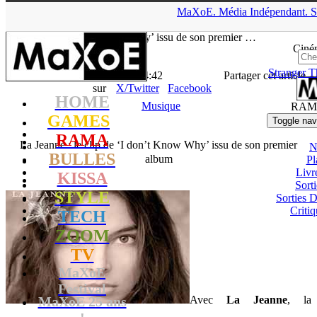
▲
MaXoE.
Média
Indépendant.
S
MaXoE
>
RAMA
>
Downloads
>
Musique
>
La Jeanne : le clip de
‘I don’t Know Why’ issu de son premier …
Ciné
Stranger T
La Rédaction
- 28.08.13, 14:42
Partager cet article
sur
X/Twitter
Facebook
HOME
Musique
RAM
GAMES
Toggle nav
RAMA
La Jeanne : le clip de ‘I don’t Know Why’ issu de son premier
N
BULLES
album
Pl
Livr
KISSA
Sort
STYLE
Sorties
Critiq
TECH
ZOOM
TV
MaXoE
Festival
MaXoE 25 ans
Avec
La Jeanne
, la
!