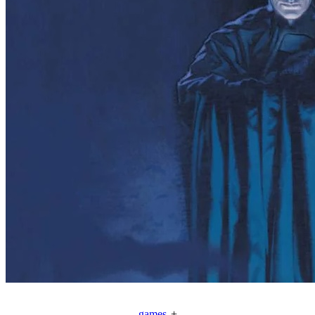
games
+