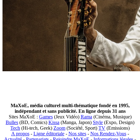
MaXoE, média culturel multi-thématique fondé en 1995,
indépendant et sans publicité. En ligne depuis 31 ans
Sites MaXoE :
Games
(Jeux Vidéo)
Rama
(Cinéma, Musique)
Bulles
(BD, Comics)
Kissa
(Manga, Japon)
Style
(Expo, Design)
Tech
(Hi-tech, Geek)
Zoom
(Société, Sport)
TV
(Emissions)
A propos
-
Ligne éditoriale
-
Nos sites
-
Nos Rendez-Vous
-
Actualité
-
Partenariats
-
Rejoindre MaXoE
-
Informations légales
-