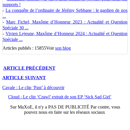
supports !
-
La conquête de l’ordinaire de Jérémy Sebbane : le gardien de nos
...
-
Marc Fichel, Maxôme d’Honneur 2023 : Actualité et Question
Spéciale 30 ...
-
Vivien Lejeune, Maxôme d’Honneur 2024 : Actualité et Question
Spéciale ...
Articles publiés : 15855
Voir
son blog
ARTICLE
PRÉCÉDENT
ARTICLE
SUIVANT
Cavale : Le clip ‘Past’ à découvrir
Cloud : Le clip ‘Crawl’ extrait de son EP ‘Sick Sad Girl’
Sur
MaXoE
, il n'y a
PAS DE PUBLICITÉ
Par contre, vous
pouvez nous en faire sur les réseaux sociaux