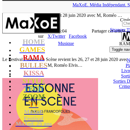
▲
MaXoE.
Média
Indépendant.
S
MaXoE
>
RAMA
>
Downloads
>
Musique
>
Le Festival Essonne
en Scène revient les 26, 27 et 28 juin 2020 avec M, Roméo …
Ciné
Stranger T
La Rédaction
- 17.02.20, 14:04
Partager cet article
sur
X/Twitter
Facebook
HOME
Musique
RAM
GAMES
Toggle nav
RAMA
Le Festival Essonne en Scène revient les 26, 27 et 28 juin 2020 avec
N
BULLES
M, Roméo Elvis…
Pl
Livr
KISSA
Sort
STYLE
Sorties
Critiq
TECH
ZOOM
TV
MaXoE
Festival
MaXoE 25 ans
!