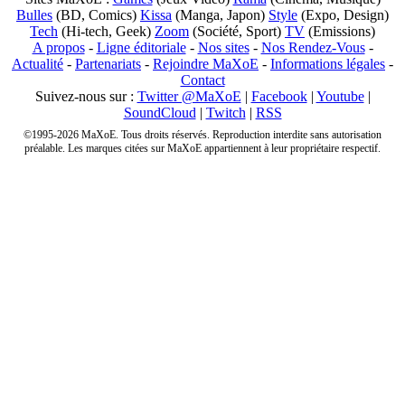
Bulles
(BD, Comics)
Kissa
(Manga, Japon)
Style
(Expo, Design)
Tech
(Hi-tech, Geek)
Zoom
(Société, Sport)
TV
(Emissions)
A propos
-
Ligne éditoriale
-
Nos sites
-
Nos Rendez-Vous
-
Actualité
-
Partenariats
-
Rejoindre MaXoE
-
Informations légales
-
Contact
Suivez-nous sur :
Twitter @MaXoE
|
Facebook
|
Youtube
|
SoundCloud
|
Twitch
|
RSS
©1995-2026 MaXoE. Tous droits réservés. Reproduction interdite sans autorisation
préalable. Les marques citées sur MaXoE appartiennent à leur propriétaire respectif.