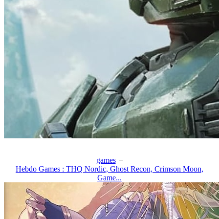
games
+
Hebdo Games : THQ Nordic, Ghost Recon, Crimson Moon,
Game...