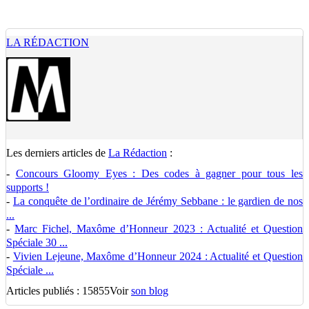
LA RÉDACTION
Les derniers articles de
La Rédaction
:
-
Concours Gloomy Eyes : Des codes à gagner pour tous les
supports !
-
La conquête de l’ordinaire de Jérémy Sebbane : le gardien de nos
...
-
Marc Fichel, Maxôme d’Honneur 2023 : Actualité et Question
Spéciale 30 ...
-
Vivien Lejeune, Maxôme d’Honneur 2024 : Actualité et Question
Spéciale ...
Articles publiés : 15855
Voir
son blog