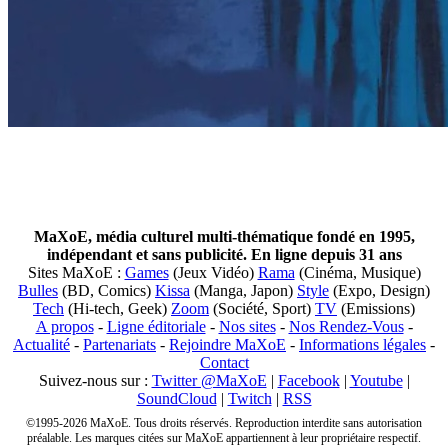
MaXoE, média culturel multi-thématique fondé en 1995,
indépendant et sans publicité. En ligne depuis 31 ans
Sites MaXoE :
Games
(Jeux Vidéo)
Rama
(Cinéma, Musique)
Bulles
(BD, Comics)
Kissa
(Manga, Japon)
Style
(Expo, Design)
Tech
(Hi-tech, Geek)
Zoom
(Société, Sport)
TV
(Emissions)
A propos
-
Ligne éditoriale
-
Nos sites
-
Nos Rendez-Vous
-
Actualité
-
Partenariats
-
Rejoindre MaXoE
-
Informations légales
-
Contact
Suivez-nous sur :
Twitter @MaXoE
|
Facebook
|
Youtube
|
SoundCloud
|
Twitch
|
RSS
©1995-2026 MaXoE. Tous droits réservés. Reproduction interdite sans autorisation
préalable. Les marques citées sur MaXoE appartiennent à leur propriétaire respectif.