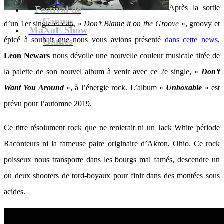
Après la sortie
Festival de
Cannes
d’un 1er single et clip, «
Don’t Blame it on the Groove
», groovy et
MaXoE Show
épicé à souhait que nous vous avions présenté
dans cette news
,
Games
Leon Newars
nous dévoile une nouvelle couleur musicale tirée de
la palette de son nouvel album à venir avec ce 2e single, «
Don’t
Want You Around
», à l’énergie rock. L’album «
Unboxable
» est
prévu pour l’automne 2019.
Ce titre résolument rock que ne renierait ni un Jack White période
Raconteurs ni la fameuse paire originaire d’Akron, Ohio. Ce rock
poisseux nous transporte dans les bourgs mal famés, descendre un
ou deux shooters de tord-boyaux pour finir dans des montées sous
acides.