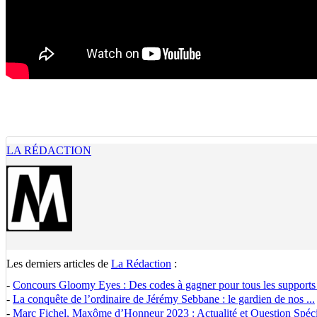
LA RÉDACTION
Les derniers articles de
La Rédaction
:
-
Concours Gloomy Eyes : Des codes à gagner pour tous les supports
-
La conquête de l’ordinaire de Jérémy Sebbane : le gardien de nos ...
-
Marc Fichel, Maxôme d’Honneur 2023 : Actualité et Question Spécia