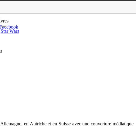
ant leurs prochains co…
ivres
Facebook
Star Wars
ts
n Allemagne, en Autriche et en Suisse avec une couverture médiatique