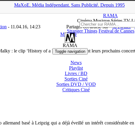
MaXoE.
Média
Indépendant.
▲
Sans Pub
licité
.
Depuis 1995
ownloads
>
Musique
>
Malky : le clip ‘History of a Broken Heart’ av
RAMA
Ciné
ma
Musique Séries
TV
L
tion
- 11.04.16, 14:23
Partager cet article sur
X/Twitter
Stranger Things
Festival de Cannes
Musique
RAMA
alky : le clip ‘History of a Broken Heart’ avant leurs prochains concer
Toggle navigation
News
Playlist
Livres / BD
Sorties Ciné
Sorties DVD / VOD
Critiques
Ciné
 allemand basé à Leipzig qui a déjà éveillé un intérêt considérable e