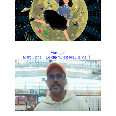
Musique
Marc Fichel : Le clip ‘C’est beau la vie’ à...