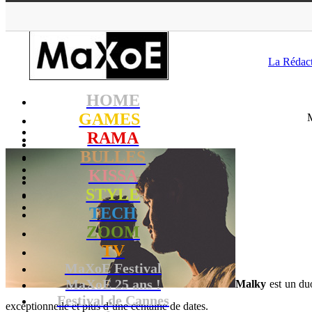
MaXoE
>
RAMA
>
D
La Rédac
HOME
GAMES
M
RAMA
BULLES
KISSA
STYLE
TECH
ZOOM
TV
MaXoE Festival
MaXoE 25 ans !
Malky
est un duo
Festival de Cannes
exceptionnelle et plus d’une centaine de dates.