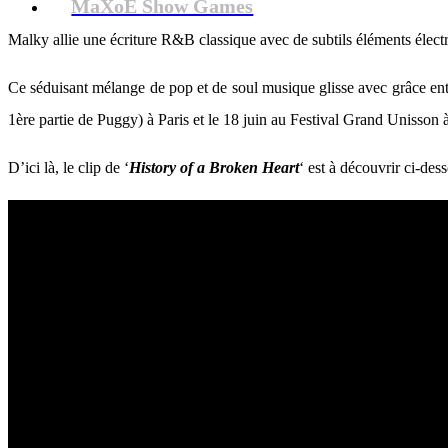
MaXoE Show Games
Malky allie une écriture R&B classique avec de subtils éléments élec
Ce séduisant mélange de pop et de soul musique glisse avec grâce ent
1ère partie de Puggy) à Paris et le 18 juin au Festival Grand Unisson 
D’ici là, le clip de ‘
History of a Broken Heart
‘ est à découvrir ci-des