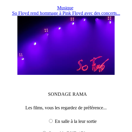
Musique
So Floyd rend hommage à Pink Floyd avec des concerts...
SONDAGE
RAMA
Les films, vous les regardez de préférence...
En salle à la leur sortie