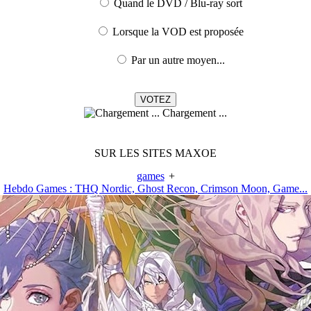
Quand le DVD / Blu-ray sort
Lorsque la VOD est proposée
Par un autre moyen...
Chargement ...
SUR LES SITES MAXOE
games
+
Hebdo Games : THQ Nordic, Ghost Recon, Crimson Moon, Game...