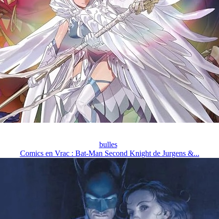
bulles
Comics en Vrac : Bat-Man Second Knight de Jurgens &...