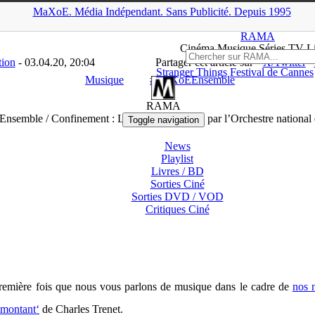
MaXoE.
Média
Indépendant.
▲
Sans Pub
licité
.
Depuis 1995
ads
>
Musique
>
#MaXoEEnsemble / Confinement : Le Bolero de Rave
RAMA
Ciné
ma
Musique Séries
TV
L
tion
- 03.04.20, 20:04
Partager cet article sur
X/Twitter
Stranger Things
Festival de Cannes
Musique
#MaXoEEnsemble
RAMA
semble / Confinement : Le Bolero de Ravel par l’Orchestre national 
Toggle navigation
News
Playlist
Livres / BD
Sorties Ciné
Sorties DVD / VOD
Critiques
Ciné
première fois que nous vous parlons de musique dans le cadre de
nos
lmontant‘
de Charles Trenet.