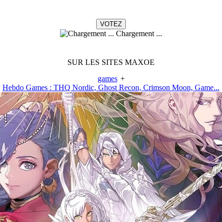
Chargement ...
SUR LES SITES MAXOE
games
+
Hebdo Games : THQ Nordic, Ghost Recon, Crimson Moon, Game...