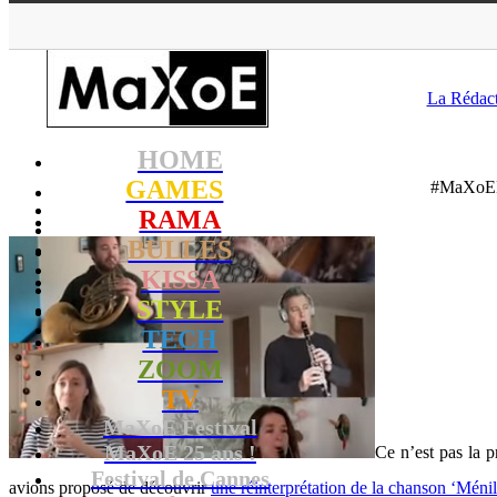
MaXoE
>
RAMA
>
Downlo
La Rédac
HOME
GAMES
#MaXoEEn
RAMA
BULLES
KISSA
STYLE
TECH
ZOOM
TV
MaXoE Festival
MaXoE 25 ans !
Ce n’est pas la 
Festival de Cannes
avions proposé de découvrir
une réinterprétation de la chanson ‘Méni