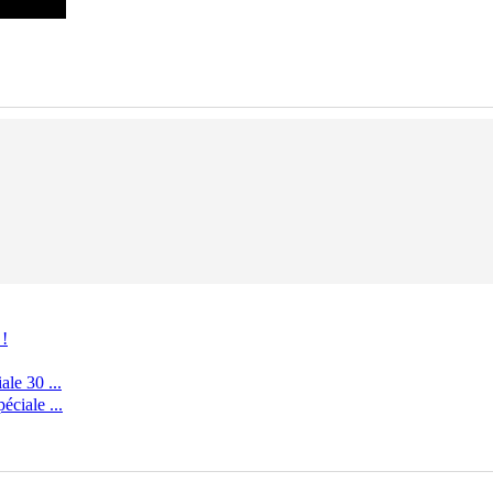
 !
le 30 ...
ciale ...