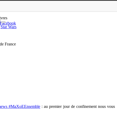
l par l’Orchestre national…
ivres
Facebook
Star Wars
de France
 news #MaXoEEnsemble
: au premier jour de confinement nous vous