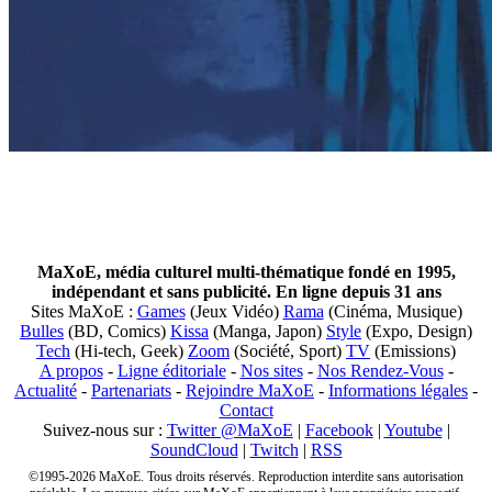
MaXoE, média culturel multi-thématique fondé en 1995,
indépendant et sans publicité. En ligne depuis 31 ans
Sites MaXoE :
Games
(Jeux Vidéo)
Rama
(Cinéma, Musique)
Bulles
(BD, Comics)
Kissa
(Manga, Japon)
Style
(Expo, Design)
Tech
(Hi-tech, Geek)
Zoom
(Société, Sport)
TV
(Emissions)
A propos
-
Ligne éditoriale
-
Nos sites
-
Nos Rendez-Vous
-
Actualité
-
Partenariats
-
Rejoindre MaXoE
-
Informations légales
-
Contact
Suivez-nous sur :
Twitter @MaXoE
|
Facebook
|
Youtube
|
SoundCloud
|
Twitch
|
RSS
©1995-2026 MaXoE. Tous droits réservés. Reproduction interdite sans autorisation