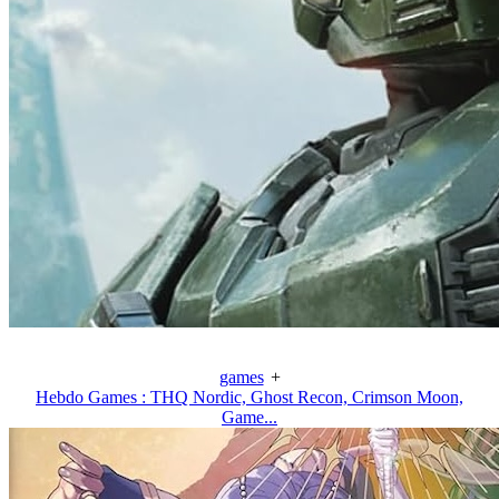
games
+
Hebdo Games : THQ Nordic, Ghost Recon, Crimson Moon,
Game...