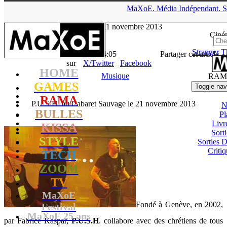
▲
MaXoE.
Média
Indépendant.
S
MaXoE
>
RAMA
>
Downloads
>
Musique
>
P.U.S.H. au Cabaret
Sauvage le 21 novembre 2013
Ciné
Stranger T
La Rédaction
- 17.10.13, 14:05
Partager cet article
sur
X/Twitter
Facebook
HOME
Musique
RAM
GAMES
Toggle nav
RAMA
P.U.S.H. au Cabaret Sauvage le 21 novembre 2013
N
BULLES
Pl
Livr
KISSA
Sort
STYLE
Sorties
Critiq
TECH
ZOOM
TV
MaXoE
Fondé à Genève, en 2002,
Festival
MaXoE 25 ans
par Fabrice Kaspar,
P.U.S.H
. collabore avec des chrétiens de tous
!