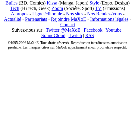
Bulles
(BD, Comics)
Kissa
(Manga, Japon)
Style
(Expo, Design)
Tech
(Hi-tech, Geek)
Zoom
(Société, Sport)
TV
(Emissions)
A propos
-
Ligne éditoriale
-
Nos sites
-
Nos Rendez-Vous
-
Actualité
-
Partenariats
-
Rejoindre MaXoE
-
Informations légales
-
Contact
Suivez-nous sur :
Twitter @MaXoE
|
Facebook
|
Youtube
|
SoundCloud
|
Twitch
|
RSS
©1995-2026 MaXoE. Tous droits réservés. Reproduction interdite sans autorisation
préalable. Les marques citées sur MaXoE appartiennent à leur propriétaire respectif.