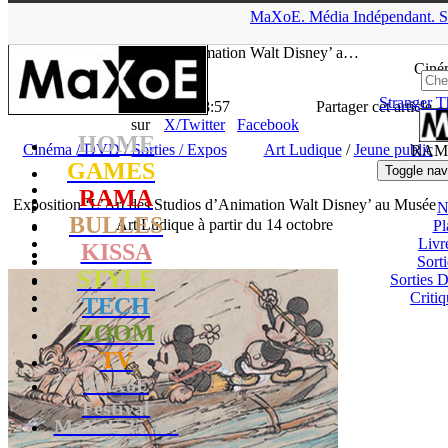
▲
MaXoE.
Média
Indépendant.
S
MaXoE
>
RAMA
>
News
>
Cinéma / DVD
>
Exposition ‘L’Art
des Studios d’Animation Walt Disney’ a…
Ciné
Stranger T
La Rédaction
- 23.08.16, 18:57
Partager cet article
sur
X/Twitter
Facebook
HOME
Cinéma / DVD
/
Sorties / Expos
Art Ludique
/
Jeune public
RAM
GAMES
Toggle nav
RAMA
Exposition ‘L’Art des Studios d’Animation Walt Disney’ au Musée
N
BULLES
Art Ludique à partir du 14 octobre
Pl
Livr
KISSA
Sort
STYLE
Sorties
Critiq
TECH
ZOOM
TV
MaXoE
Festival
MaXoE 25 ans
!