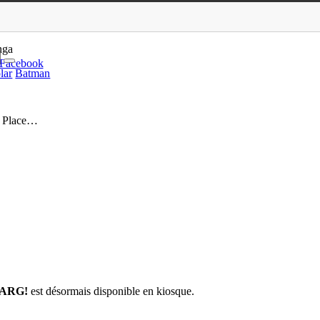
eters, Tim Lane, Pierre Pla…
nga
Facebook
lar
Batman
e Place…
ARG!
est désormais disponible en kiosque.