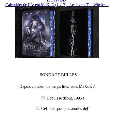
Livres / BD
Calendrier de l’Avent MaXoE (11/12) : Les livres The Witcher...
SONDAGE
BULLES
Depuis combien de temps lisez-vous MaXoE ?
Depuis le début, 1995 !
Cela fait quelques années déjà