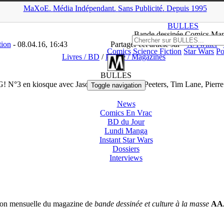
MaXoE.
Média
Indépendant.
▲
Sans Pub
licité
.
Depuis 1995
>
Livres / BD
>
AAARG! N°3 en kiosque avec Jason Little, Frederik Pe
BULLES
Bande dessinée Comics Ma
tion
- 08.04.16, 16:43
Partager cet article sur
X/Twitter
Comics
Science Fiction
Star Wars
Po
Livres / BD
/
Presse / Magazines
BULLES
N°3 en kiosque avec Jason Little, Frederik Peeters, Tim Lane, Pierr
Toggle navigation
News
Comics En Vrac
BD du Jour
Lundi Manga
Instant
Star Wars
Dossiers
Interviews
ion mensuelle du magazine de
bande dessinée et culture à la masse
AA