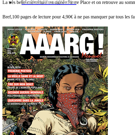
MaXoE Show Games
La très belle couverture est signée Pierre Place et on retrouve au somm
Bref,100 pages de lecture pour 4,90€ à ne pas manquer par tous les f