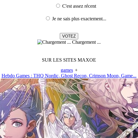
C'est assez récent
Je ne sais plus exactement...
Chargement ...
SUR LES SITES MAXOE
games
+
Hebdo Games : THQ Nordic, Ghost Recon, Crimson Moon, Game...