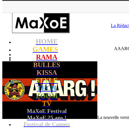
MaXoE
>
RAMA
>
News
La Rédac
HOME
GAMES
AAARG! 
RAMA
BULLES
KISSA
STYLE
TECH
ZOOM
TV
MaXoE Festival
MaXoE 25 ans !
La nouvelle vers
Festival de Cannes