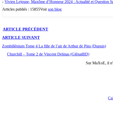
-
Vivien Lejeune, Maxôme d’Honneur 2024 : Actualité et Question Spé
Articles publiés : 15855
Voir
son blog
ARTICLE
PRÉCÉDENT
ARTICLE
SUIVANT
Zombillénium Tome 4 La fille de l’air de Arthur de Pins (Dupuis)
Churchill – Tome 2 de Vincent Delmas (GlénatBD)
Sur
MaXoE
, il 
Ca