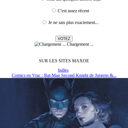
C'est assez récent
Je ne sais plus exactement...
Chargement ...
SUR LES SITES MAXOE
bulles
Comics en Vrac : Bat-Man Second Knight de Jurgens &...