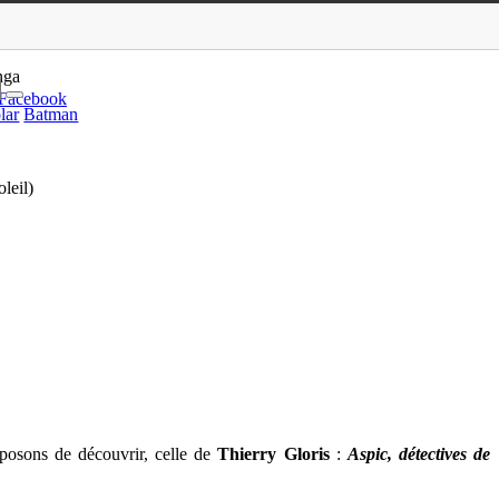
– T05 & T06 de Th…
nga
Facebook
lar
Batman
leil)
oposons de découvrir, celle de
Thierry Gloris
:
Aspic, détectives de