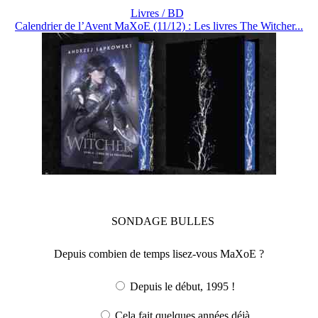
Livres / BD
Calendrier de l’Avent MaXoE (11/12) : Les livres The Witcher...
SONDAGE
BULLES
Depuis combien de temps lisez-vous MaXoE ?
Depuis le début, 1995 !
Cela fait quelques années déjà