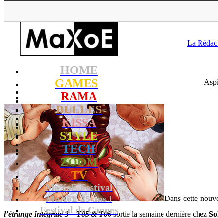
MaXoE
>
RAM
La Rédac
HOME
GAMES
Aspi
RAMA
BULLES
KISSA
STYLE
TECH
ZOOM
TV
MaXoE Festival
MaXoE 25 ans !
Dans cette nouv
Festival de Cannes
l’étrange Intégrale 3 – T05 & T06
sortie la semaine dernière chez
Sol