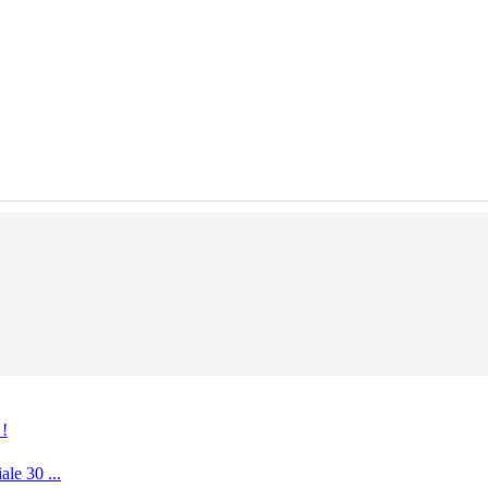
 !
le 30 ...