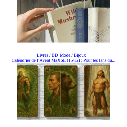
Livres / BD
Mode / Bijoux
+
Calendrier de l’Avent MaXoE (15/12) : Pour les fans du...