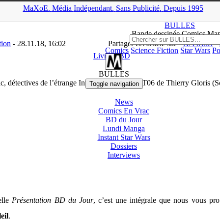
MaXoE.
Média
Indépendant.
▲
Sans Pub
licité
.
Depuis 1995
A
>
News
>
Livres / BD
>
Aspic, détectives de l’étrange Intégrale 3 
BULLES
Bande dessinée Comics Ma
tion
- 28.11.18, 16:02
Partager cet article sur
X/Twitter
Comics
Science Fiction
Star Wars
Po
Livres / BD
BULLES
c, détectives de l’étrange Intégrale 3 – T05 & T06 de Thierry Gloris (So
Toggle navigation
News
Comics En Vrac
BD du Jour
Lundi Manga
Instant
Star Wars
Dossiers
Interviews
elle
Présentation BD du Jour
, c’est une intégrale que nous vous pr
eil
.