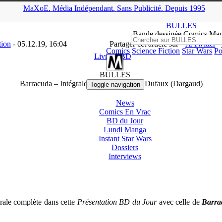
MaXoE.
Média
Indépendant.
▲
Sans Pub
licité
.
Depuis 1995
MA
>
News
>
Livres / BD
>
Barracuda – Intégrale complète de Jean D
BULLES
Bande dessinée Comics Ma
tion
- 05.12.19, 16:04
Partager cet article sur
X/Twitter
Comics
Science Fiction
Star Wars
Po
Livres / BD
BULLES
Barracuda – Intégrale complète de Jean Dufaux (Dargaud)
Toggle navigation
News
Comics En Vrac
BD du Jour
Lundi Manga
Instant
Star Wars
Dossiers
Interviews
grale complète dans cette
Présentation BD du Jour
avec celle de
Barra