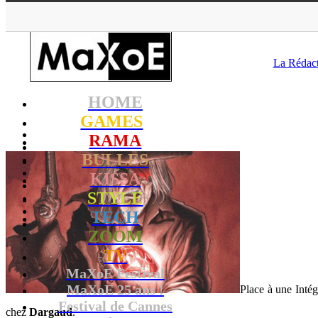
MaXoE
>
RA
La Rédac
HOME
GAMES
RAMA
BULLES
KISSA
STYLE
TECH
ZOOM
TV
MaXoE Festival
MaXoE 25 ans !
Place à une Inté
Festival de Cannes
chez
Dargaud
.