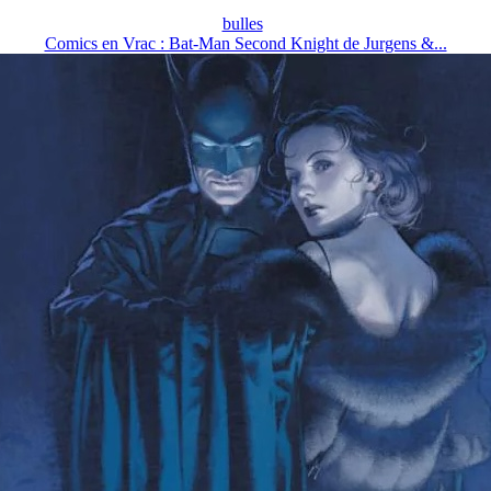
bulles
Comics en Vrac : Bat-Man Second Knight de Jurgens &...