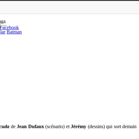
ufaux (Dargaud)
nga
Facebook
lar
Batman
cuda
de
Jean Dufaux
(scénario) et
Jérémy
(dessins) qui sort demain