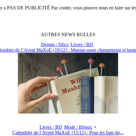
n'y a
PAS DE PUBLICITÉ
Par contre, vous pouvez nous en faire sur le
AUTRES
NEWS
BULLES
Design / Déco
Livres / BD
lendrier de l’Avent MaXoE (19/12) : Marque-page champignon et lampe
Livres / BD
Mode / Bijoux
+
Calendrier de l’Avent MaXoE (15/12) : Pour les fans du...