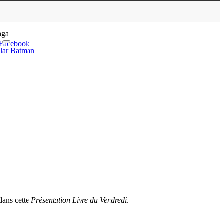
Vonarburg (Mnémos)
nga
Facebook
lar
Batman
dans cette
Présentation Livre du Vendredi
.