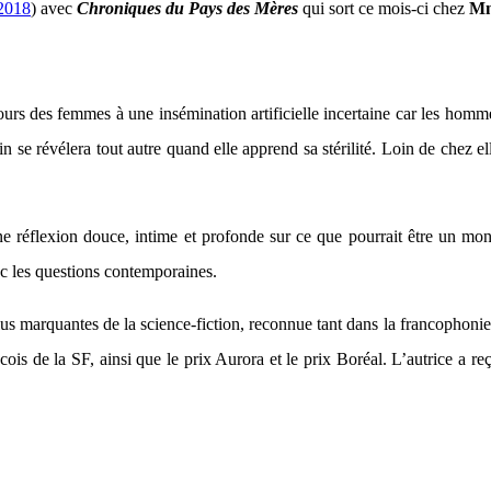
 2018
) avec
Chroniques du Pays des Mères
qui sort ce mois-ci chez
Mn
ours des femmes à une insémination artificielle incertaine car les homme
in se révélera tout autre quand elle apprend sa stérilité. Loin de chez e
éflexion douce, intime et profonde sur ce que pourrait être un monde
c les questions contemporaines.
plus marquantes de la science-fiction, reconnue tant dans la francoph
ois de la SF, ainsi que le prix Aurora et le prix Boréal. L’autrice a r