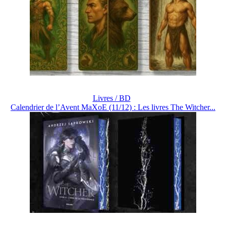
Livres / BD
Calendrier de l’Avent MaXoE (11/12) : Les livres The Witcher...