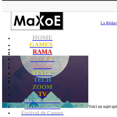
MaXoE
>
RAMA
La Rédac
HOME
GAMES
RAMA
BULLES
KISSA
STYLE
TECH
ZOOM
TV
MaXoE Festival
MaXoE 25 ans !
Voici un sujet qu
Festival de Cannes