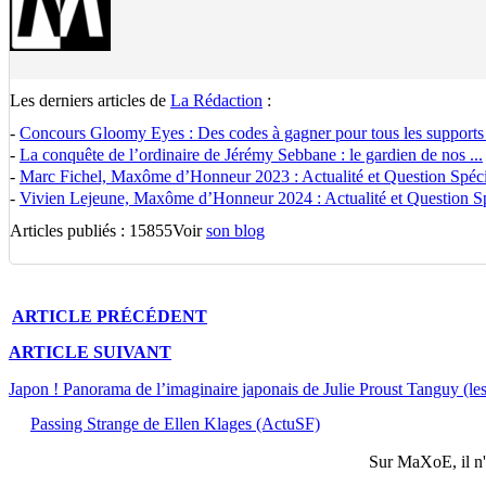
Les derniers articles de
La Rédaction
:
-
Concours Gloomy Eyes : Des codes à gagner pour tous les supports
-
La conquête de l’ordinaire de Jérémy Sebbane : le gardien de nos ...
-
Marc Fichel, Maxôme d’Honneur 2023 : Actualité et Question Spécia
-
Vivien Lejeune, Maxôme d’Honneur 2024 : Actualité et Question Spé
Articles publiés : 15855
Voir
son blog
ARTICLE
PRÉCÉDENT
ARTICLE
SUIVANT
Japon ! Panorama de l’imaginaire japonais de Julie Proust Tanguy (le
Passing Strange de Ellen Klages (ActuSF)
Sur
MaXoE
, il 