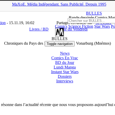
MaXoE.
Média
Indépendant.
▲
Sans Pub
licité
.
Depuis 1995
>
News
>
Livres / BD
>
Chroniques du Pays des Mères de Elisabeth 
BULLES
Bande dessinée Comics Ma
tion
- 15.11.19, 16:02
Partager cet article sur
X/Twitter
Comics
Science Fiction
Star Wars
Po
Livres / BD
Livre du Vendredi
BULLES
Chroniques du Pays des Mères de Elisabeth Vonarburg (Mnémos)
Toggle navigation
News
Comics En Vrac
BD du Jour
Lundi Manga
Instant
Star Wars
Dossiers
Interviews
i résonne dans l’actualité récente que nous vous proposons aujourd’hui 