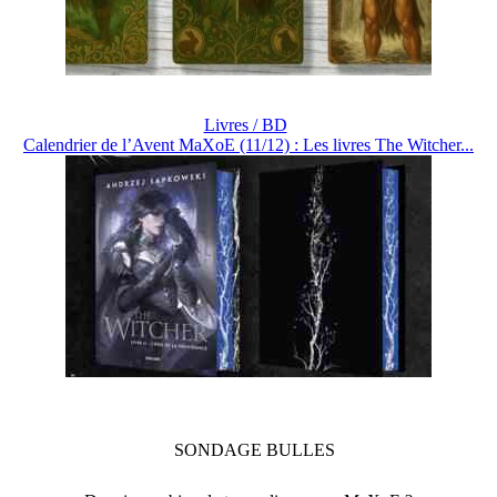
Livres / BD
Calendrier de l’Avent MaXoE (11/12) : Les livres The Witcher...
SONDAGE
BULLES