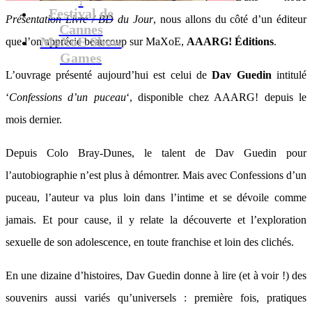
Festival de
Présentation Livre / BD du Jour
, nous allons du côté d’un éditeur
Cannes
MaXoE Show
que l’on apprécie beaucoup sur MaXoE,
AAARG! Éditions
.
Games
L’ouvrage présenté aujourd’hui est celui de
Dav Guedin
intitulé
‘
Confessions d’un puceau
‘, disponible chez AAARG! depuis le
mois dernier.
Depuis Colo Bray-Dunes, le talent de Dav Guedin pour
l’autobiographie n’est plus à démontrer. Mais avec Confessions d’un
puceau, l’auteur va plus loin dans l’intime et se dévoile comme
jamais. Et pour cause, il y relate la découverte et l’exploration
sexuelle de son adolescence, en toute franchise et loin des clichés.
En une dizaine d’histoires, Dav Guedin donne à lire (et à voir !) des
souvenirs aussi variés qu’universels : première fois, pratiques