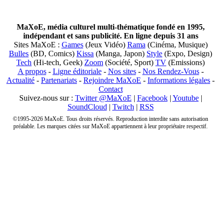
MaXoE, média culturel multi-thématique fondé en 1995,
indépendant et sans publicité. En ligne depuis 31 ans
Sites MaXoE :
Games
(Jeux Vidéo)
Rama
(Cinéma, Musique)
Bulles
(BD, Comics)
Kissa
(Manga, Japon)
Style
(Expo, Design)
Tech
(Hi-tech, Geek)
Zoom
(Société, Sport)
TV
(Emissions)
A propos
-
Ligne éditoriale
-
Nos sites
-
Nos Rendez-Vous
-
Actualité
-
Partenariats
-
Rejoindre MaXoE
-
Informations légales
-
Contact
Suivez-nous sur :
Twitter @MaXoE
|
Facebook
|
Youtube
|
SoundCloud
|
Twitch
|
RSS
©1995-2026 MaXoE. Tous droits réservés. Reproduction interdite sans autorisation
préalable. Les marques citées sur MaXoE appartiennent à leur propriétaire respectif.