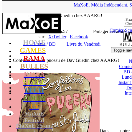
▲
MaXoE.
Média
Indépendant.
S
MaXoE
>
RAMA
>
News
>
Livres / BD
>
Confessions d’un
puceau de Dav Guedin chez AAARG!
Ban
Comics
Sci
La Rédaction
- 10.06.16, 16:57
Partager cet article
sur
X/Twitter
Facebook
HOME
Livres / BD
Livre du Vendredi
BULL
GAMES
Toggle nav
RAMA
Confessions d’un puceau de Dav Guedin chez AAARG!
N
BULLES
Comic
BD 
KISSA
Lund
STYLE
Instant
Do
TECH
Int
ZOOM
TV
MaXoE
Festival
MaXoE 25 ans
Dans notre
!