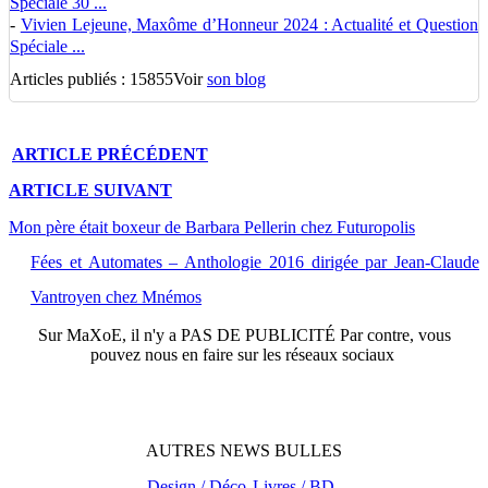
Spéciale 30 ...
-
Vivien Lejeune, Maxôme d’Honneur 2024 : Actualité et Question
Spéciale ...
Articles publiés : 15855
Voir
son blog
ARTICLE
PRÉCÉDENT
ARTICLE
SUIVANT
Mon père était boxeur de Barbara Pellerin chez Futuropolis
Fées et Automates – Anthologie 2016 dirigée par Jean-Claude
Vantroyen chez Mnémos
Sur
MaXoE
, il n'y a
PAS DE PUBLICITÉ
Par contre, vous
pouvez nous en faire sur les réseaux sociaux
AUTRES
NEWS
BULLES
Design / Déco
Livres / BD