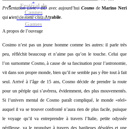
Festival de
Présentation Livre / BD
avec aujourd’hui
Cosmo
de
Marino Neri
Cannes
MaXoE Show
qui vient de sortir chez
Atrabile
.
Games
A propos de l’ouvrage
Cosimo n’est pas un jeune homme comme les autres: il parle très
peu, réfléchit beaucoup et n’aime pas qu’on le touche. Celui que
l’on surnomme Cosmo, à cause de sa fascination pour l’astronomie,
vit dans son propre monde, bien qu’il ne semble pas y être tout à fait
seul. Arrivé à l’âge de 15 ans, Cosmo décide de prendre la route
pour un périple qui s’avérera, évidemment, des plus mouvementés.
Si l’univers mental de Cosmo paraît compliqué, le monde «réel»
auquel il va se trouver confronté n’aura rien de plus facile, puisque
le voyage qu’il va entreprendre à travers l’Italie, petite odyssée
périlleuse, va le propulser à travers des banlieues désolées et une