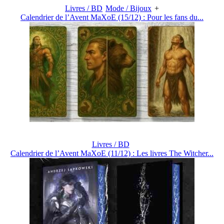
Livres / BD
Mode / Bijoux
+
Calendrier de l’Avent MaXoE (15/12) : Pour les fans du...
Livres / BD
Calendrier de l’Avent MaXoE (11/12) : Les livres The Witcher...