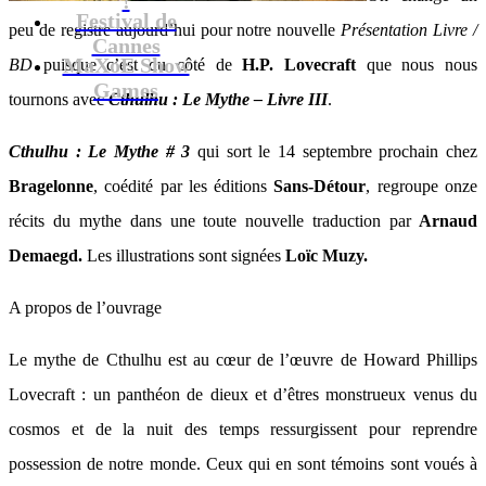
Festival de
peu de registre aujourd’hui pour notre nouvelle
Présentation Livre /
Cannes
MaXoE Show
BD
puisque c’est du côté de
H.P. Lovecraft
que nous nous
Games
tournons avec
Cthulhu : Le Mythe – Livre III
.
Cthulhu : Le Mythe # 3
qui sort le 14 septembre prochain chez
Bragelonne
, coédité par les éditions
Sans-Détour
, regroupe onze
récits du mythe dans une toute nouvelle traduction par
Arnaud
Demaegd.
Les illustrations sont signées
Loïc Muzy.
A propos de l’ouvrage
Le mythe de Cthulhu est au cœur de l’œuvre de Howard Phillips
Lovecraft : un panthéon de dieux et d’êtres monstrueux venus du
cosmos et de la nuit des temps ressurgissent pour reprendre
possession de notre monde. Ceux qui en sont témoins sont voués à