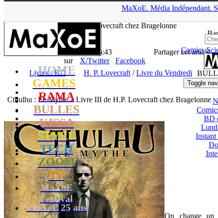
▲
MaXoE.
Média
Indépendant.
S
MaXoE
>
RAMA
>
News
>
Livres / BD
>
Cthulhu : Le Mythe –
Livre III de H.P. Lovecraft chez Bragelonne
Ban
Comics
Sci
La Rédaction
- 06.09.16, 16:43
Partager cet article
sur
X/Twitter
Facebook
HOME
Livres / BD
H. P. Lovecraft
/
Livre du Vendredi
BULL
GAMES
Toggle nav
RAMA
Cthulhu : Le Mythe – Livre III de H.P. Lovecraft chez Bragelonne
N
BULLES
Comic
BD 
KISSA
Lund
STYLE
Instant
Do
TECH
Int
ZOOM
TV
MaXoE
Festival
MaXoE 25 ans
On change un
!