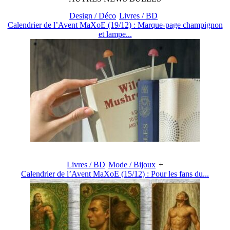
Design / Déco
Livres / BD
Calendrier de l’Avent MaXoE (19/12) : Marque-page champignon
et lampe...
Livres / BD
Mode / Bijoux
+
Calendrier de l’Avent MaXoE (15/12) : Pour les fans du...