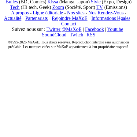
Bulles
(BD, Comics)
Kissa
(Manga, Japon)
Style
(Expo, Design)
Tech
(Hi-tech, Geek)
Zoom
(Société, Sport)
TV
(Emissions)
A propos
-
Ligne éditoriale
-
Nos sites
-
Nos Rendez-Vous
-
Actualité
-
Partenariats
-
Rejoindre MaXoE
-
Informations légales
-
Contact
Suivez-nous sur :
Twitter @MaXoE
|
Facebook
|
Youtube
|
SoundCloud
|
Twitch
|
RSS
©1995-2026 MaXoE. Tous droits réservés. Reproduction interdite sans autorisation
préalable. Les marques citées sur MaXoE appartiennent à leur propriétaire respectif.