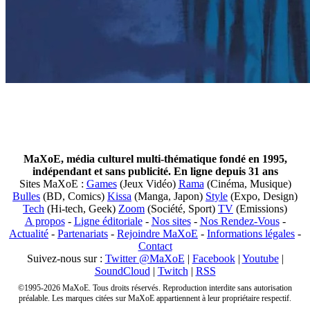
MaXoE, média culturel multi-thématique fondé en 1995,
indépendant et sans publicité. En ligne depuis 31 ans
Sites MaXoE :
Games
(Jeux Vidéo)
Rama
(Cinéma, Musique)
Bulles
(BD, Comics)
Kissa
(Manga, Japon)
Style
(Expo, Design)
Tech
(Hi-tech, Geek)
Zoom
(Société, Sport)
TV
(Emissions)
A propos
-
Ligne éditoriale
-
Nos sites
-
Nos Rendez-Vous
-
Actualité
-
Partenariats
-
Rejoindre MaXoE
-
Informations légales
-
Contact
Suivez-nous sur :
Twitter @MaXoE
|
Facebook
|
Youtube
|
SoundCloud
|
Twitch
|
RSS
©1995-2026 MaXoE. Tous droits réservés. Reproduction interdite sans autorisation
préalable. Les marques citées sur MaXoE appartiennent à leur propriétaire respectif.