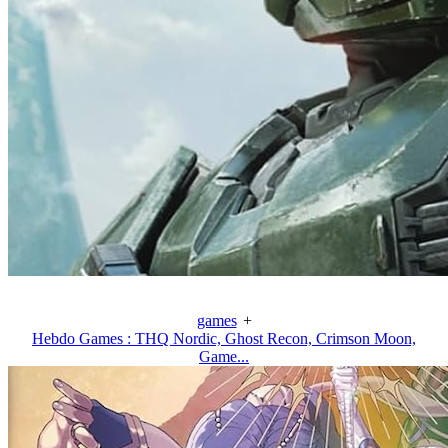
games
+
Hebdo Games : THQ Nordic, Ghost Recon, Crimson Moon,
Game...