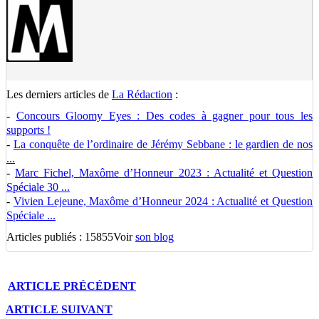
Les derniers articles de
La Rédaction
:
-
Concours Gloomy Eyes : Des codes à gagner pour tous les
supports !
-
La conquête de l’ordinaire de Jérémy Sebbane : le gardien de nos
...
-
Marc Fichel, Maxôme d’Honneur 2023 : Actualité et Question
Spéciale 30 ...
-
Vivien Lejeune, Maxôme d’Honneur 2024 : Actualité et Question
Spéciale ...
Articles publiés : 15855
Voir
son blog
ARTICLE
PRÉCÉDENT
ARTICLE
SUIVANT