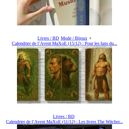
Livres / BD
Mode / Bijoux
+
Calendrier de l’Avent MaXoE (15/12) : Pour les fans du...
Livres / BD
Calendrier de l’Avent MaXoE (11/12) : Les livres The Witcher...