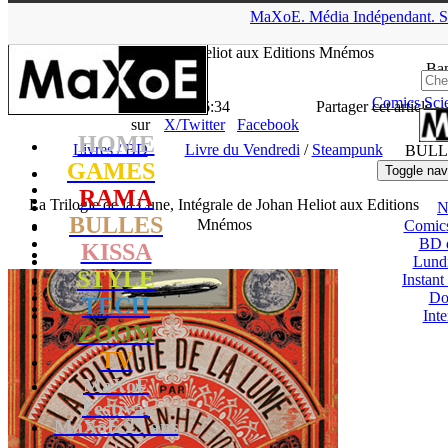
▲
MaXoE.
Média
Indépendant.
S
MaXoE
>
RAMA
>
News
>
Livres / BD
>
La Trilogie de la Lune,
Intégrale de Johan Heliot aux Editions Mnémos
Ban
Comics
Sci
La Rédaction
- 10.02.16, 16:34
Partager cet article
sur
X/Twitter
Facebook
HOME
Livres / BD
Livre du Vendredi
/
Steampunk
BULL
GAMES
Toggle nav
RAMA
La Trilogie de la Lune, Intégrale de Johan Heliot aux Editions
N
BULLES
Mnémos
Comic
BD 
KISSA
Lund
STYLE
Instant
Do
TECH
Int
ZOOM
TV
MaXoE
Festival
MaXoE 25 ans
!