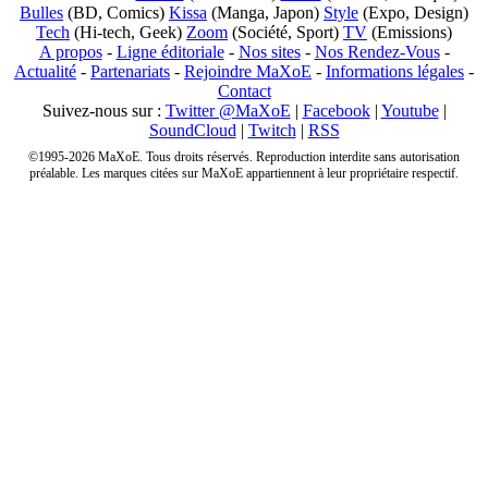
Bulles
(BD, Comics)
Kissa
(Manga, Japon)
Style
(Expo, Design)
Tech
(Hi-tech, Geek)
Zoom
(Société, Sport)
TV
(Emissions)
A propos
-
Ligne éditoriale
-
Nos sites
-
Nos Rendez-Vous
-
Actualité
-
Partenariats
-
Rejoindre MaXoE
-
Informations légales
-
Contact
Suivez-nous sur :
Twitter @MaXoE
|
Facebook
|
Youtube
|
SoundCloud
|
Twitch
|
RSS
©1995-2026 MaXoE. Tous droits réservés. Reproduction interdite sans autorisation
préalable. Les marques citées sur MaXoE appartiennent à leur propriétaire respectif.