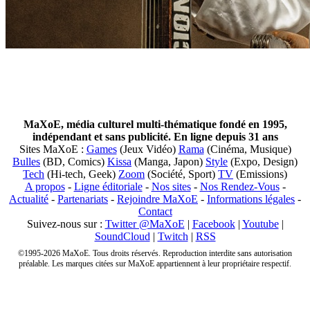
MaXoE, média culturel multi-thématique fondé en 1995,
indépendant et sans publicité. En ligne depuis 31 ans
Sites MaXoE :
Games
(Jeux Vidéo)
Rama
(Cinéma, Musique)
Bulles
(BD, Comics)
Kissa
(Manga, Japon)
Style
(Expo, Design)
Tech
(Hi-tech, Geek)
Zoom
(Société, Sport)
TV
(Emissions)
A propos
-
Ligne éditoriale
-
Nos sites
-
Nos Rendez-Vous
-
Actualité
-
Partenariats
-
Rejoindre MaXoE
-
Informations légales
-
Contact
Suivez-nous sur :
Twitter @MaXoE
|
Facebook
|
Youtube
|
SoundCloud
|
Twitch
|
RSS
©1995-2026 MaXoE. Tous droits réservés. Reproduction interdite sans autorisation
préalable. Les marques citées sur MaXoE appartiennent à leur propriétaire respectif.