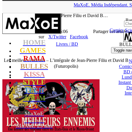
▲
MaXoE.
Média
Indépendant.
S
MaXoE
>
RAMA
>
News
>
Livres / BD
>
Les meilleurs ennemis –
L’intégrale de Jean-Pierre Filiu et David B…
Ban
Comics
Sci
La Rédaction
- 21.12.18, 16:06
Partager cet article
sur
X/Twitter
Facebook
HOME
Livres / BD
BULL
GAMES
Toggle nav
RAMA
Les meilleurs ennemis – L’intégrale de Jean-Pierre Filiu et David B
N
BULLES
(Futuropolis)
Comic
BD 
KISSA
Lund
STYLE
Instant
Do
TECH
Int
ZOOM
TV
MaXoE
Festival
MaXoE 25 ans
!