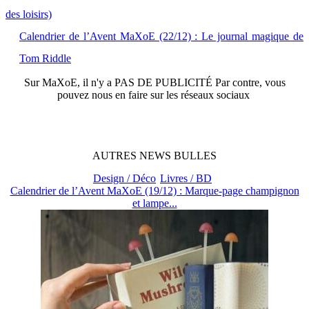
des loisirs)
Calendrier de l’Avent MaXoE (22/12) : Le journal magique de
Tom Riddle
Sur
MaXoE
, il n'y a
PAS DE PUBLICITÉ
Par contre, vous
pouvez nous en faire sur les réseaux sociaux
AUTRES
NEWS
BULLES
Design / Déco
Livres / BD
Calendrier de l’Avent MaXoE (19/12) : Marque-page champignon
et lampe...