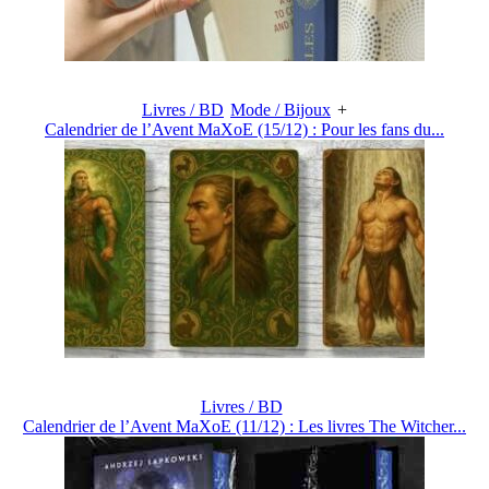
Livres / BD
Mode / Bijoux
+
Calendrier de l’Avent MaXoE (15/12) : Pour les fans du...
Livres / BD
Calendrier de l’Avent MaXoE (11/12) : Les livres The Witcher...