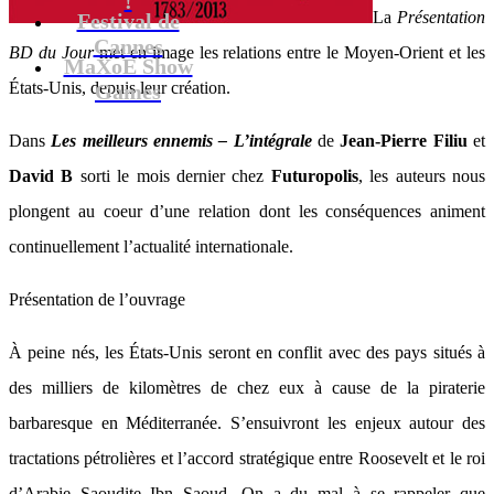
La
Présentation
Festival de
Cannes
BD du Jour
met en image les relations entre le Moyen-Orient et les
MaXoE Show
États-Unis, depuis leur création.
Games
Dans
Les meilleurs ennemis – L’intégrale
de
Jean-Pierre Filiu
et
David B
sorti le mois dernier chez
Futuropolis
, les auteurs nous
plongent au coeur d’une relation dont les conséquences animent
continuellement l’actualité internationale.
Présentation de l’ouvrage
À peine nés, les États-Unis seront en conflit avec des pays situés à
des milliers de kilomètres de chez eux à cause de la piraterie
barbaresque en Méditerranée. S’ensuivront les enjeux autour des
tractations pétrolières et l’accord stratégique entre Roosevelt et le roi
d’Arabie Saoudite Ibn Saoud. On a du mal à se rappeler que