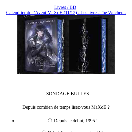
Livres / BD
Calendrier de l’Avent MaXoE (11/12) : Les livres The Witcher...
SONDAGE
BULLES
Depuis combien de temps lisez-vous MaXoE ?
Depuis le début, 1995 !