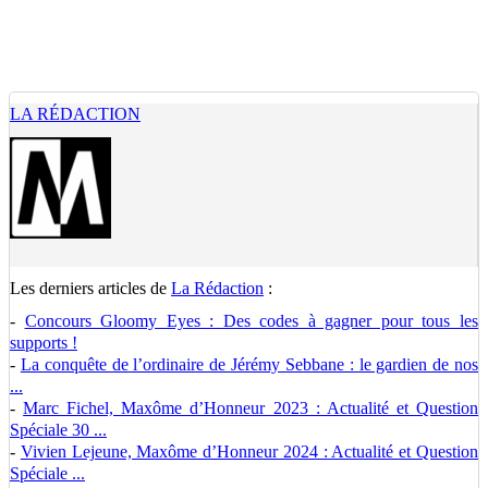
LA RÉDACTION
Les derniers articles de
La Rédaction
:
-
Concours Gloomy Eyes : Des codes à gagner pour tous les
supports !
-
La conquête de l’ordinaire de Jérémy Sebbane : le gardien de nos
...
-
Marc Fichel, Maxôme d’Honneur 2023 : Actualité et Question
Spéciale 30 ...
-
Vivien Lejeune, Maxôme d’Honneur 2024 : Actualité et Question
Spéciale ...