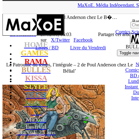
▲
MaXoE.
Média
Indépendant.
S
MaXoE
>
RAMA
>
News
>
Livres / BD
>
La Patrouille du temps,
l’intégrale – 2 de Poul Anderson chez Le B�…
Ban
Comics
Sci
La Rédaction
- 23.12.16, 16:03
Partager cet article
sur
X/Twitter
Facebook
HOME
BULL
Livres / BD
Livre du Vendredi
GAMES
Toggle nav
RAMA
N
La Patrouille du temps, l’intégrale – 2 de Poul Anderson chez Le
BULLES
Comic
Bélial’
BD 
KISSA
Lund
STYLE
Instant
Do
TECH
Int
ZOOM
TV
MaXoE
Festival
MaXoE 25 ans
!