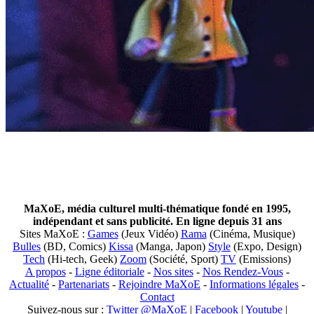
MaXoE, média culturel multi-thématique fondé en 1995,
indépendant et sans publicité. En ligne depuis 31 ans
Sites MaXoE :
Games
(Jeux Vidéo)
Rama
(Cinéma, Musique)
Bulles
(BD, Comics)
Kissa
(Manga, Japon)
Style
(Expo, Design)
Tech
(Hi-tech, Geek)
Zoom
(Société, Sport)
TV
(Emissions)
A propos
-
Ligne éditoriale
-
Nos sites
-
Nos Rendez-Vous
-
Actualité
-
Partenariats
-
Rejoindre MaXoE
-
Informations légales
-
Contact
Suivez-nous sur :
Twitter @MaXoE
|
Facebook
|
Youtube
|