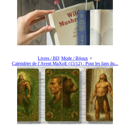
Livres / BD
Mode / Bijoux
+
Calendrier de l’Avent MaXoE (15/12) : Pour les fans du...