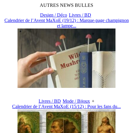
AUTRES
NEWS
BULLES
Design / Déco
Livres / BD
Calendrier de l’Avent MaXoE (19/12) : Marque-page champignon
et lampe...
Livres / BD
Mode / Bijoux
+
Calendrier de l’Avent MaXoE (15/12) : Pour les fans du...