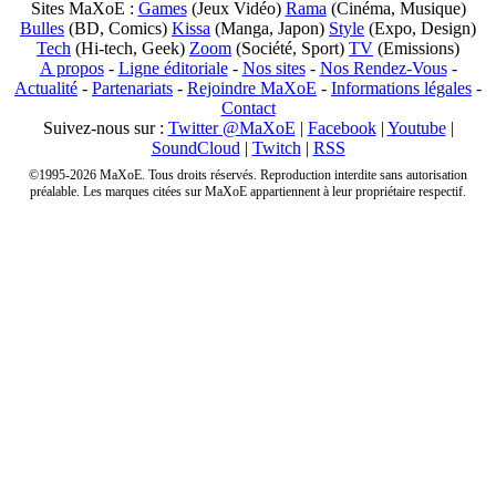
Sites MaXoE :
Games
(Jeux Vidéo)
Rama
(Cinéma, Musique)
Bulles
(BD, Comics)
Kissa
(Manga, Japon)
Style
(Expo, Design)
Tech
(Hi-tech, Geek)
Zoom
(Société, Sport)
TV
(Emissions)
A propos
-
Ligne éditoriale
-
Nos sites
-
Nos Rendez-Vous
-
Actualité
-
Partenariats
-
Rejoindre MaXoE
-
Informations légales
-
Contact
Suivez-nous sur :
Twitter @MaXoE
|
Facebook
|
Youtube
|
SoundCloud
|
Twitch
|
RSS
©1995-2026 MaXoE. Tous droits réservés. Reproduction interdite sans autorisation
préalable. Les marques citées sur MaXoE appartiennent à leur propriétaire respectif.