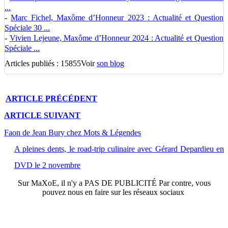
...
-
Marc Fichel, Maxôme d’Honneur 2023 : Actualité et Question
Spéciale 30 ...
-
Vivien Lejeune, Maxôme d’Honneur 2024 : Actualité et Question
Spéciale ...
Articles publiés : 15855
Voir
son blog
ARTICLE
PRÉCÉDENT
ARTICLE
SUIVANT
Faon de Jean Bury chez Mots & Légendes
A pleines dents, le road-trip culinaire avec Gérard Depardieu en
DVD le 2 novembre
Sur
MaXoE
, il n'y a
PAS DE PUBLICITÉ
Par contre, vous
pouvez nous en faire sur les réseaux sociaux