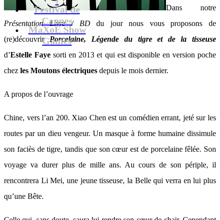
Dans notre
Festival de
Cannes
Présentation Livre / BD
du jour nous vous proposons de
MaXoE Show
(re)découvrir
Porcelaine, Légende du tigre et de la tisseuse
Games
d’
Estelle Faye
sorti en 2013 et qui est disponible en version poche
chez
les Moutons électriques
depuis le mois dernier.
A propos de l’ouvrage
Chine, vers l’an 200. Xiao Chen est un comédien errant, jeté sur les
routes par un dieu vengeur. Un masque à forme humaine dissimule
son faciès de tigre, tandis que son cœur est de porcelaine fêlée. Son
voyage va durer plus de mille ans. Au cours de son périple, il
rencontrera Li Mei, une jeune tisseuse, la Belle qui verra en lui plus
qu’une Bête.
Celle qui, sans doute, saura lui rendre son cœur de chair. Cependant