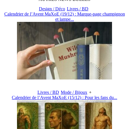
Design / Déco
Livres / BD
Calendrier de l’Avent MaXoE (19/12) : Marque-page champignon
et lampe...
Livres / BD
Mode / Bijoux
+
Calendrier de l’Avent MaXoE (15/12) : Pour les fans du...