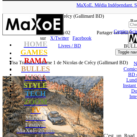
▲
MaXoE.
Média
Indépendant.
S
MaXoE
>
RAMA
>
News
>
Livres / BD
>
Visa Transit – Volume 1
de Nicolas de Crécy (Gallimard BD)
Ban
Comics
Sci
La Rédaction
- 16.01.20, 16:02
Partager cet article
sur
X/Twitter
Facebook
HOME
Livres / BD
BULL
GAMES
Toggle nav
RAMA
Visa Transit – Volume 1 de Nicolas de Crécy (Gallimard BD)
N
BULLES
Comic
BD 
KISSA
Lund
STYLE
Instant
Do
TECH
Int
ZOOM
TV
MaXoE
Festival
MaXoE 25 ans
C’est un Road
!