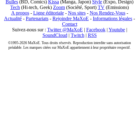
Bulles
(BD, Comics)
Kissa
(Manga, Japon)
Style
(Expo, Design)
Tech
(Hi-tech, Geek)
Zoom
(Société, Sport)
TV
(Emissions)
A propos
-
Ligne éditoriale
-
Nos sites
-
Nos Rendez-Vous
-
Actualité
-
Partenariats
-
Rejoindre MaXoE
-
Informations légales
-
Contact
Suivez-nous sur :
Twitter @MaXoE
|
Facebook
|
Youtube
|
SoundCloud
|
Twitch
|
RSS
©1995-2026 MaXoE. Tous droits réservés. Reproduction interdite sans autorisation
préalable. Les marques citées sur MaXoE appartiennent à leur propriétaire respectif.