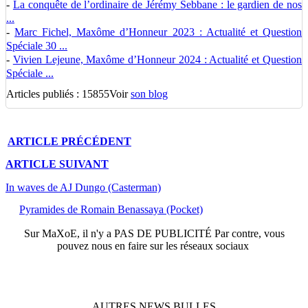
-
La conquête de l’ordinaire de Jérémy Sebbane : le gardien de nos
...
-
Marc Fichel, Maxôme d’Honneur 2023 : Actualité et Question
Spéciale 30 ...
-
Vivien Lejeune, Maxôme d’Honneur 2024 : Actualité et Question
Spéciale ...
Articles publiés : 15855
Voir
son blog
ARTICLE
PRÉCÉDENT
ARTICLE
SUIVANT
In waves de AJ Dungo (Casterman)
Pyramides de Romain Benassaya (Pocket)
Sur
MaXoE
, il n'y a
PAS DE PUBLICITÉ
Par contre, vous
pouvez nous en faire sur les réseaux sociaux
AUTRES
NEWS
BULLES