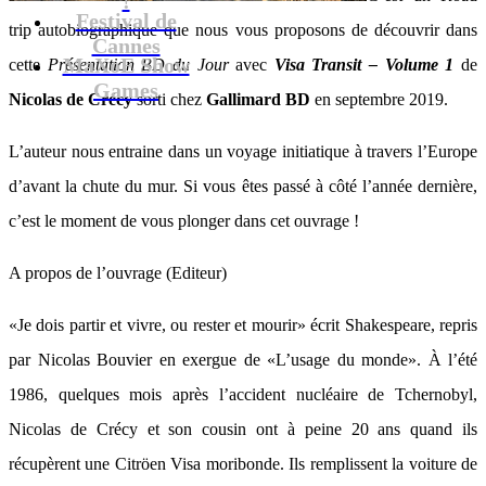
Festival de
trip autobiographique que nous vous proposons de découvrir dans
Cannes
MaXoE Show
cette
Présentation BD du Jour
avec
Visa Transit – Volume 1
de
Games
Nicolas de Crécy
sorti chez
Gallimard BD
en septembre 2019.
L’auteur nous entraine dans un voyage initiatique à travers l’Europe
d’avant la chute du mur. Si vous êtes passé à côté l’année dernière,
c’est le moment de vous plonger dans cet ouvrage !
A propos de l’ouvrage (Editeur)
«Je dois partir et vivre, ou rester et mourir» écrit Shakespeare, repris
par Nicolas Bouvier en exergue de «L’usage du monde». À l’été
1986, quelques mois après l’accident nucléaire de Tchernobyl,
Nicolas de Crécy et son cousin ont à peine 20 ans quand ils
récupèrent une Citröen Visa moribonde. Ils remplissent la voiture de