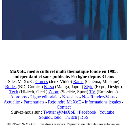
MaXoE, média culturel multi-thématique fondé en 1995,
indépendant et sans publicité. En ligne depuis 31 ans
Sites MaXoE :
Games
(Jeux Vidéo)
Rama
(Cinéma, Musique)
Bulles
(BD, Comics)
Kissa
(Manga, Japon)
Style
(Expo, Design)
Tech
(Hi-tech, Geek)
Zoom
(Société, Sport)
TV
(Emissions)
A propos
-
Ligne éditoriale
-
Nos sites
-
Nos Rendez-Vous
-
Actualité
-
Partenariats
-
Rejoindre MaXoE
-
Informations légales
-
Contact
Suivez-nous sur :
Twitter @MaXoE
|
Facebook
|
Youtube
|
SoundCloud
|
Twitch
|
RSS
©1995-2026 MaXoE. Tous droits réservés. Reproduction interdite sans autorisation