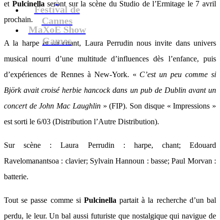
et
Pulcinella
seront sur la scène du Studio de l’Ermitage le 7 avril
Festival de
prochain.
Cannes
MaXoE Show
Games
A la harpe et au chant, Laura Perrudin nous invite dans univers
musical nourri d’une multitude d’influences dès l’enfance, puis
d’expériences de Rennes à New-York. «
C’est un peu comme si
Björk avait croisé herbie hancock dans un pub de Dublin avant un
concert de John Mac Laughlin
» (FIP). Son disque « Impressions »
est sorti le 6/03 (Distribution l’Autre Distribution).
Sur scène : Laura Perrudin : harpe, chant; Edouard
Ravelomanantsoa : clavier; Sylvain Hannoun : basse; Paul Morvan :
batterie.
Tout se passe comme si
Pulcinella
partait à la recherche d’un bal
perdu, le leur. Un bal aussi futuriste que nostalgique qui navigue de