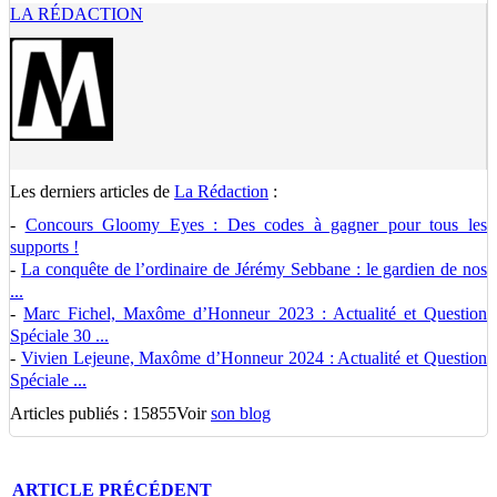
LA RÉDACTION
Les derniers articles de
La Rédaction
:
-
Concours Gloomy Eyes : Des codes à gagner pour tous les
supports !
-
La conquête de l’ordinaire de Jérémy Sebbane : le gardien de nos
...
-
Marc Fichel, Maxôme d’Honneur 2023 : Actualité et Question
Spéciale 30 ...
-
Vivien Lejeune, Maxôme d’Honneur 2024 : Actualité et Question
Spéciale ...
Articles publiés : 15855
Voir
son blog
ARTICLE
PRÉCÉDENT