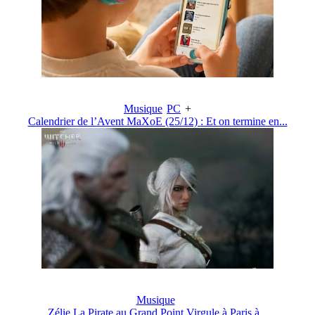
Musique
PC
+
Calendrier de l’Avent MaXoE (25/12) : Et on termine en...
Musique
Zélie La Pirate au Grand Point Virgule à Paris à...