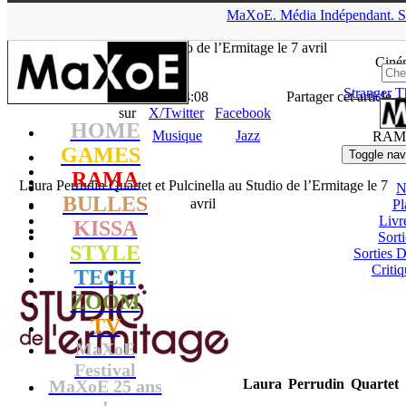
▲
MaXoE.
Média
Indépendant.
S
MaXoE
>
RAMA
>
News
>
Musique
>
Laura Perrudin Quartet et
Pulcinella au Studio de l’Ermitage le 7 avril
Ciné
Stranger T
La Rédaction
- 01.04.15, 14:08
Partager cet article
sur
X/Twitter
Facebook
HOME
Musique
Jazz
RAM
GAMES
Toggle nav
RAMA
Laura Perrudin Quartet et Pulcinella au Studio de l’Ermitage le 7
N
BULLES
avril
Pl
Livr
KISSA
Sort
STYLE
Sorties
Critiq
TECH
ZOOM
TV
MaXoE
Festival
MaXoE 25 ans
Laura Perrudin Quartet
!