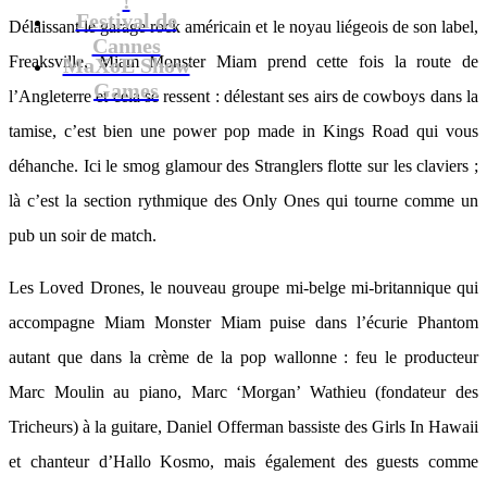
Festival de
Délaissant le garage rock américain et le noyau liégeois de son label,
Cannes
Freaksville, Miam Monster Miam prend cette fois la route de
MaXoE Show
Games
l’Angleterre et cela se ressent : délestant ses airs de cowboys dans la
tamise, c’est bien une power pop made in Kings Road qui vous
déhanche. Ici le smog glamour des Stranglers flotte sur les claviers ;
là c’est la section rythmique des Only Ones qui tourne comme un
pub un soir de match.
Les Loved Drones, le nouveau groupe mi-belge mi-britannique qui
accompagne Miam Monster Miam puise dans l’écurie Phantom
autant que dans la crème de la pop wallonne : feu le producteur
Marc Moulin au piano, Marc ‘Morgan’ Wathieu (fondateur des
Tricheurs) à la guitare, Daniel Offerman bassiste des Girls In Hawaii
et chanteur d’Hallo Kosmo, mais également des guests comme