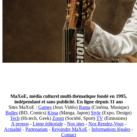
MaXoE, média culturel multi-thématique fondé en 1995,
indépendant et sans publicité. En ligne depuis 31 ans
Sites MaXoE :
Games
(Jeux Vidéo)
Rama
(Cinéma, Musique)
Bulles
(BD, Comics)
Kissa
(Manga, Japon)
Style
(Expo, Design)
Tech
(Hi-tech, Geek)
Zoom
(Société, Sport)
TV
(Emissions)
A propos
-
Ligne éditoriale
-
Nos sites
-
Nos Rendez-Vous
-
Actualité
-
Partenariats
-
Rejoindre MaXoE
-
Informations légales
-
Contact