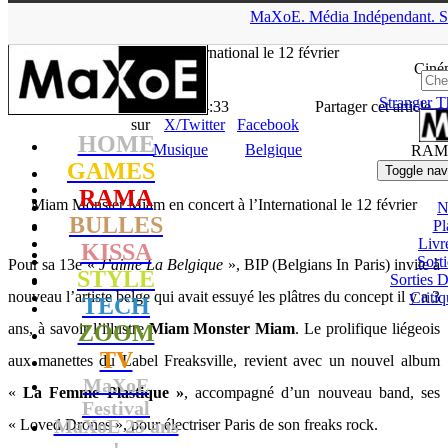
▲
MaXoE.
Média
Indépendant.
S
MaXoE
>
RAMA
>
News
>
Musique
>
Miam Monster Miam en
concert à l’International le 12 février
Ciné
Stranger T
La Rédaction
- 09.02.11, 14:33
Partager cet article
sur
X/Twitter
Facebook
HOME
Musique
Belgique
RAM
GAMES
Toggle nav
RAMA
Miam Monster Miam en concert à l’International le 12 février
N
BULLES
Pl
Livr
KISSA
Sort
Pour sa 13e «
J’aime La Belgique
», BIP (Belgians In Paris) invite à
STYLE
Sorties
nouveau l’artiste belge qui avait essuyé les plâtres du concept il y a 3
Critiq
TECH
ans, à savoir l’illustre
ZOOM
Miam Monster Miam
. Le prolifique liégeois
TV
aux manettes du Label Freaksville, revient avec un nouvel album
MaXoE
«
La Femme Plastique »
, accompagné d’un nouveau band, ses
Festival
MaXoE 25 ans
« Loved Drones », pour électriser Paris de son freaks rock.
!