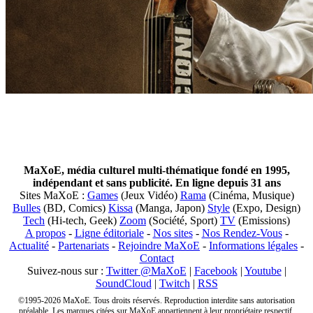
MaXoE, média culturel multi-thématique fondé en 1995,
indépendant et sans publicité. En ligne depuis 31 ans
Sites MaXoE :
Games
(Jeux Vidéo)
Rama
(Cinéma, Musique)
Bulles
(BD, Comics)
Kissa
(Manga, Japon)
Style
(Expo, Design)
Tech
(Hi-tech, Geek)
Zoom
(Société, Sport)
TV
(Emissions)
A propos
-
Ligne éditoriale
-
Nos sites
-
Nos Rendez-Vous
-
Actualité
-
Partenariats
-
Rejoindre MaXoE
-
Informations légales
-
Contact
Suivez-nous sur :
Twitter @MaXoE
|
Facebook
|
Youtube
|
SoundCloud
|
Twitch
|
RSS
©1995-2026 MaXoE. Tous droits réservés. Reproduction interdite sans autorisation
préalable. Les marques citées sur MaXoE appartiennent à leur propriétaire respectif.