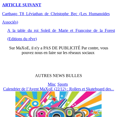
ARTICLE
SUIVANT
Carthago T8 Léviathan de Christophe Bec (Les Humanoïdes
Associés)
A la table du roi Soleil de Marie et Françoise de la Forest
(Editions du rêve)
Sur
MaXoE
, il n'y a
PAS DE PUBLICITÉ
Par contre, vous
pouvez nous en faire sur les réseaux sociaux
AUTRES
NEWS
BULLES
Misc
Sports
Calendrier de l’Avent MaXoE (22/12) : Rollers et Skateboard des...