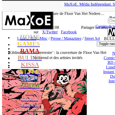
▲
MaXoE.
Média
Indépendant.
S
MaXoE
>
RAMA
>
News
>
Presse / Magazines
>
Kiblind #65
‘Extraterrestre’ : la couverture de Floor Van Het Nedere…
Ban
Comics
Sci
La Rédaction
- 06.07.18, 12:08
Partager cet article
sur
X/Twitter
Facebook
HOME
Livres / BD
/
Misc
/
Presse / Magazines
/
Street Art
BULL
GAMES
Toggle nav
RAMA
Kiblind #65 ‘Extraterrestre’ : la couverture de Floor Van Het
N
BULLES
Nederend et des artistes invités
Comic
BD 
KISSA
Lund
STYLE
Instant
Do
TECH
Int
ZOOM
TV
MaXoE
Festival
MaXoE 25 ans
!