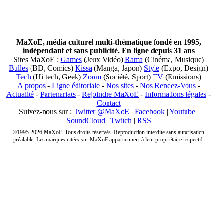
MaXoE, média culturel multi-thématique fondé en 1995,
indépendant et sans publicité. En ligne depuis 31 ans
Sites MaXoE :
Games
(Jeux Vidéo)
Rama
(Cinéma, Musique)
Bulles
(BD, Comics)
Kissa
(Manga, Japon)
Style
(Expo, Design)
Tech
(Hi-tech, Geek)
Zoom
(Société, Sport)
TV
(Emissions)
A propos
-
Ligne éditoriale
-
Nos sites
-
Nos Rendez-Vous
-
Actualité
-
Partenariats
-
Rejoindre MaXoE
-
Informations légales
-
Contact
Suivez-nous sur :
Twitter @MaXoE
|
Facebook
|
Youtube
|
SoundCloud
|
Twitch
|
RSS
©1995-2026 MaXoE. Tous droits réservés. Reproduction interdite sans autorisation
préalable. Les marques citées sur MaXoE appartiennent à leur propriétaire respectif.