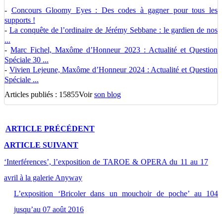
-
Concours Gloomy Eyes : Des codes à gagner pour tous les
supports !
-
La conquête de l’ordinaire de Jérémy Sebbane : le gardien de nos
...
-
Marc Fichel, Maxôme d’Honneur 2023 : Actualité et Question
Spéciale 30 ...
-
Vivien Lejeune, Maxôme d’Honneur 2024 : Actualité et Question
Spéciale ...
Articles publiés : 15855
Voir
son blog
ARTICLE
PRÉCÉDENT
ARTICLE
SUIVANT
‘Interférences’, l’exposition de TAROE & OPERA du 11 au 17
avril à la galerie Anyway
L’exposition ‘Bricoler dans un mouchoir de poche’ au 104
jusqu’au 07 août 2016