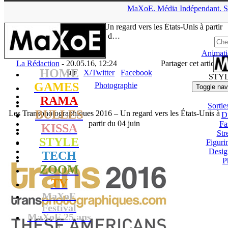
▲
MaXoE.
Média
Indépendant.
S
MaXoE
>
STYLE
>
News
>
Photographie
>
Les
Transphotographiques 2016 – Un regard vers les États-Unis à partir
d…
Animati
La Rédaction
- 20.05.16, 12:24
Partager cet article
HOME
sur
X/Twitter
Facebook
STY
GAMES
Photographie
Toggle nav
RAMA
Sortie
BULLES
Les Transphotographiques 2016 – Un regard vers les États-Unis à
D
partir du 04 juin
Fa
KISSA
Str
STYLE
Figuri
Desig
TECH
P
ZOOM
TV
MaXoE
Festival
MaXoE 25 ans
!