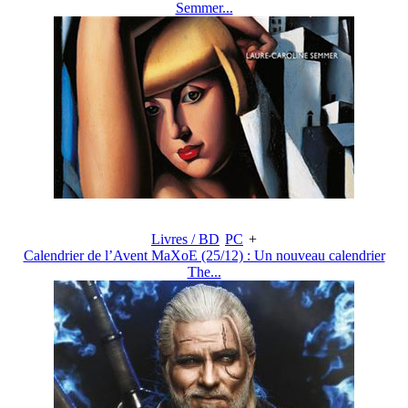
Semmer...
Livres / BD
PC
+
Calendrier de l’Avent MaXoE (25/12) : Un nouveau calendrier
The...