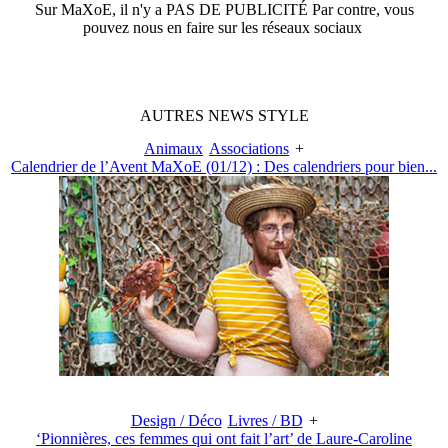
Sur
MaXoE
, il n'y a
PAS DE PUBLICITÉ
Par contre, vous
pouvez nous en faire sur les réseaux sociaux
AUTRES
NEWS
STYLE
Animaux
Associations
+
Calendrier de l’Avent MaXoE (01/12) : Des calendriers pour bien...
Design / Déco
Livres / BD
+
‘Pionnières, ces femmes qui ont fait l’art’ de Laure-Caroline